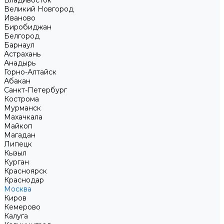
Владивосток
Великий Новгород
Иваново
Биробиджан
Белгород
Барнаул
Астрахань
Анадырь
Горно-Алтайск
Абакан
Санкт-Петербург
Кострома
Мурманск
Махачкала
Майкоп
Магадан
Липецк
Кызыл
Курган
Красноярск
Краснодар
Москва
Киров
Кемерово
Калуга