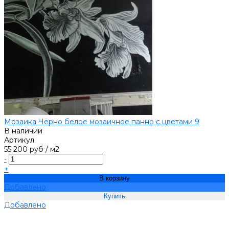
Мозаика Чёрно белое мозаичное панно с цветами 9
В наличии
Артикул
55 200 руб
/
м2
-
+
В корзину
Добавлено
Добавлено