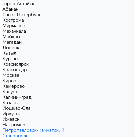
Горно-Алтайск
Абакан
Санкт-Петербург
Кострома
Мурманск
Махачкала
Майкоп
Магадан
Липецк
Кызыл
Курган
Красноярск
Краснодар
Москва
Киров
Кемерово
Калуга
Калининград
Казань
Йошкар-Ола
Иркутск
Ижевск
Например:
Петропавловск-Камчатский
Ставрополь