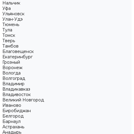
Нальчик
Уфа
Ульяновск
Улан-Удэ
Тюмень
Тула
Томск
Тверь
Тамбов
Благовещенск
Екатеринбург
Грозный
Воронеж
Вологда
Волгоград
Владимир
Владикавказ
Владивосток
Великий Новгород
Иваново
Биробиджан
Белгород
Барнаул
Астрахань
Анадырь