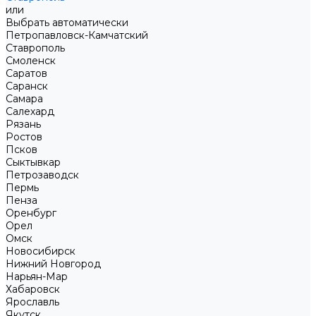
или
Выбрать автоматически
Петропавловск-Камчатский
Ставрополь
Смоленск
Саратов
Саранск
Самара
Салехард
Рязань
Ростов
Псков
Сыктывкар
Петрозаводск
Пермь
Пенза
Оренбург
Орел
Омск
Новосибирск
Нижний Новгород
Нарьян-Мар
Хабаровск
Ярославль
Якутск