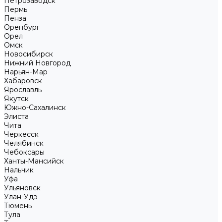
Петрозаводск
Пермь
Пенза
Оренбург
Орел
Омск
Новосибирск
Нижний Новгород
Нарьян-Мар
Хабаровск
Ярославль
Якутск
Южно-Сахалинск
Элиста
Чита
Черкесск
Челябинск
Чебоксары
Ханты-Мансийск
Нальчик
Уфа
Ульяновск
Улан-Удэ
Тюмень
Тула