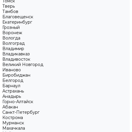
Томск
Тверь
Тамбов
Благовещенск
Екатеринбург
Грозный
Воронеж
Вологда
Волгоград
Владимир
Владикавказ
Владивосток
Великий Новгород
Иваново
Биробиджан
Белгород
Барнаул
Астрахань
Анадырь
Горно-Алтайск
Абакан
Санкт-Петербург
Кострома
Мурманск
Махачкала