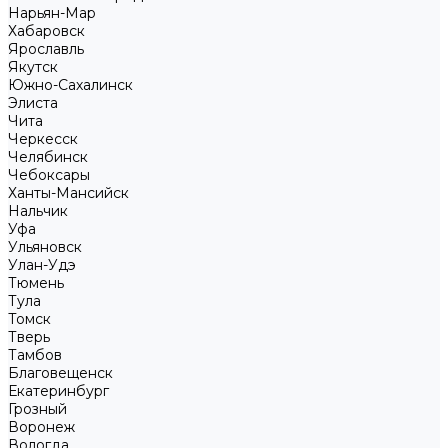
Нарьян-Мар
Хабаровск
Ярославль
Якутск
Южно-Сахалинск
Элиста
Чита
Черкесск
Челябинск
Чебоксары
Ханты-Мансийск
Нальчик
Уфа
Ульяновск
Улан-Удэ
Тюмень
Тула
Томск
Тверь
Тамбов
Благовещенск
Екатеринбург
Грозный
Воронеж
Вологда