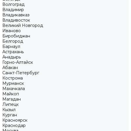
Волгоград
Владимир
Владикавказ
Владивосток
Великий Новгород
Иваново
Биробиджан
Белгород
Барнаул
Астрахань
Анадырь
Горно-Алтайск
Абакан
Санкт-Петербург
Кострома
Мурманск
Махачкала
Майкоп
Магадан
Липецк
Кызыл
Курган
Красноярск
Краснодар
Москва