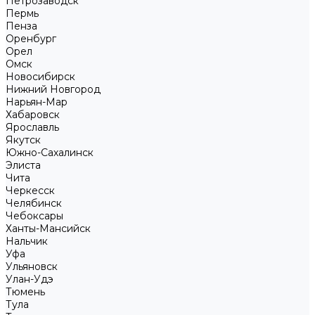
Петрозаводск
Пермь
Пенза
Оренбург
Орел
Омск
Новосибирск
Нижний Новгород
Нарьян-Мар
Хабаровск
Ярославль
Якутск
Южно-Сахалинск
Элиста
Чита
Черкесск
Челябинск
Чебоксары
Ханты-Мансийск
Нальчик
Уфа
Ульяновск
Улан-Удэ
Тюмень
Тула