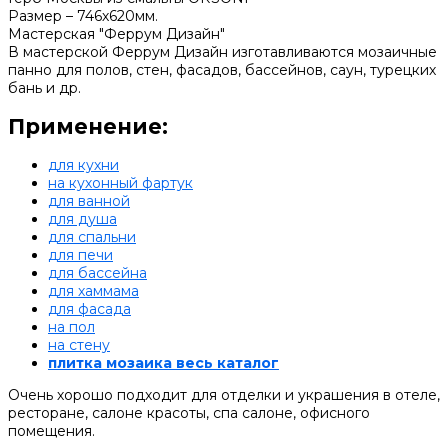
Размер – 746х620мм.
Мастерская "Феррум Дизайн"
В мастерской Феррум Дизайн изготавливаются мозаичные
панно для полов, стен, фасадов, бассейнов, саун, турецких
бань и др.
Применение:
для кухни
на кухонный фартук
для ванной
для душа
для спальни
для печи
для бассейна
для хаммама
для фасада
на пол
на стену
плитка мозаика весь каталог
Очень хорошо подходит для отделки и украшения в отеле,
ресторане, салоне красоты, спа салоне, офисного
помещения.