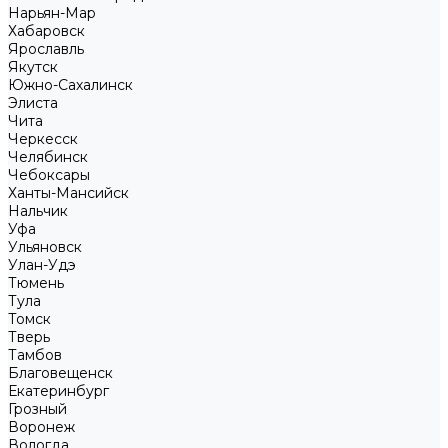
Нарьян-Мар
Хабаровск
Ярославль
Якутск
Южно-Сахалинск
Элиста
Чита
Черкесск
Челябинск
Чебоксары
Ханты-Мансийск
Нальчик
Уфа
Ульяновск
Улан-Удэ
Тюмень
Тула
Томск
Тверь
Тамбов
Благовещенск
Екатеринбург
Грозный
Воронеж
Вологда