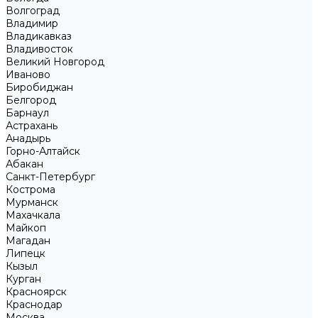
Волгоград
Владимир
Владикавказ
Владивосток
Великий Новгород
Иваново
Биробиджан
Белгород
Барнаул
Астрахань
Анадырь
Горно-Алтайск
Абакан
Санкт-Петербург
Кострома
Мурманск
Махачкала
Майкоп
Магадан
Липецк
Кызыл
Курган
Красноярск
Краснодар
Москва