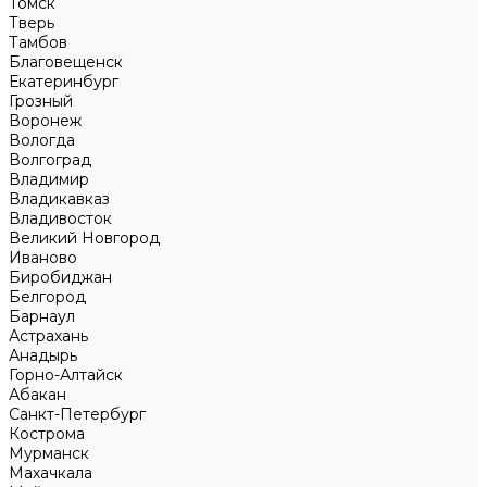
Томск
Тверь
Тамбов
Благовещенск
Екатеринбург
Грозный
Воронеж
Вологда
Волгоград
Владимир
Владикавказ
Владивосток
Великий Новгород
Иваново
Биробиджан
Белгород
Барнаул
Астрахань
Анадырь
Горно-Алтайск
Абакан
Санкт-Петербург
Кострома
Мурманск
Махачкала