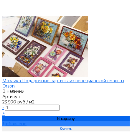
Мозаика Подарочные картины из венецианской смальты
Orsoni
В наличии
Артикул
23 500 руб
/
м2
-
+
В корзину
Добавлено