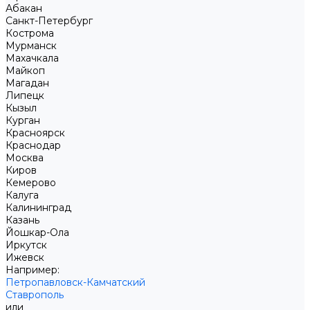
Абакан
Санкт-Петербург
Кострома
Мурманск
Махачкала
Майкоп
Магадан
Липецк
Кызыл
Курган
Красноярск
Краснодар
Москва
Киров
Кемерово
Калуга
Калининград
Казань
Йошкар-Ола
Иркутск
Ижевск
Например:
Петропавловск-Камчатский
Ставрополь
или