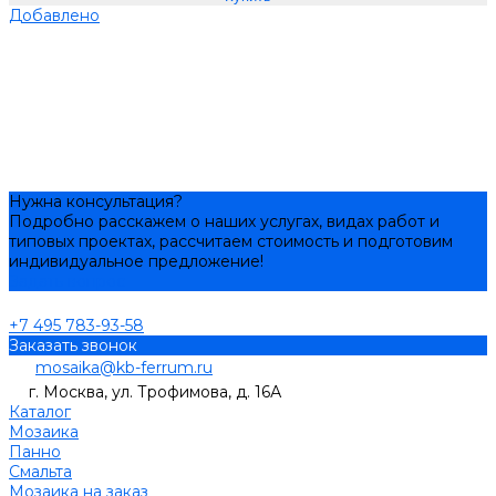
Добавлено
Нужна консультация?
Подробно расскажем о наших услугах, видах работ и
типовых проектах, рассчитаем стоимость и подготовим
индивидуальное предложение!
Задать вопрос
+7 495 783-93-58
Заказать звонок
mosaika@kb-ferrum.ru
г. Москва, ул. Трофимова, д. 16А
Каталог
Мозаика
Панно
Смальта
Мозаика на заказ