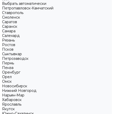
Выбрать автоматически
Петропавловск-Камчатский
Ставрополь
Смоленск
Саратов
Саранск
Самара
Салехард
Рязань
Ростов
Псков
Сыктывкар
Петрозаводск
Пермь
Пенза
Оренбург
Орел
Омск
Новосибирск
Нижний Новгород
Нарьян-Мар
Хабаровск
Ярославль
Якутск
Южно-Сахалинск