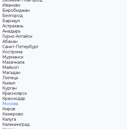
Великий Новгород
Иваново
Биробиджан
Белгород
Барнаул
Астрахань
Анадырь
Горно-Алтайск
Абакан
Санкт-Петербург
Кострома
Мурманск
Махачкала
Майкоп
Магадан
Липецк
Кызыл
Курган
Красноярск
Краснодар
Москва
Киров
Кемерово
Калуга
Калининград