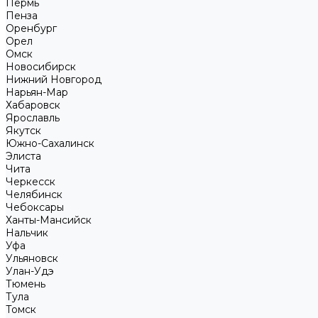
Пермь
Пенза
Оренбург
Орел
Омск
Новосибирск
Нижний Новгород
Нарьян-Мар
Хабаровск
Ярославль
Якутск
Южно-Сахалинск
Элиста
Чита
Черкесск
Челябинск
Чебоксары
Ханты-Мансийск
Нальчик
Уфа
Ульяновск
Улан-Удэ
Тюмень
Тула
Томск