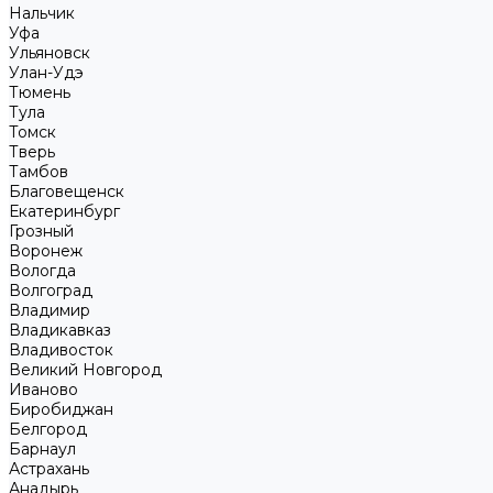
Нальчик
Уфа
Ульяновск
Улан-Удэ
Тюмень
Тула
Томск
Тверь
Тамбов
Благовещенск
Екатеринбург
Грозный
Воронеж
Вологда
Волгоград
Владимир
Владикавказ
Владивосток
Великий Новгород
Иваново
Биробиджан
Белгород
Барнаул
Астрахань
Анадырь