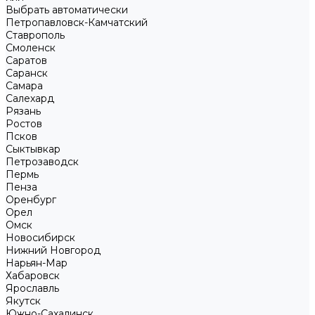
Выбрать автоматически
Петропавловск-Камчатский
Ставрополь
Смоленск
Саратов
Саранск
Самара
Салехард
Рязань
Ростов
Псков
Сыктывкар
Петрозаводск
Пермь
Пенза
Оренбург
Орел
Омск
Новосибирск
Нижний Новгород
Нарьян-Мар
Хабаровск
Ярославль
Якутск
Южно-Сахалинск