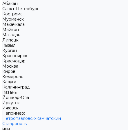
Абакан
Санкт-Петербург
Кострома
Мурманск
Махачкала
Майкоп
Магадан
Липецк
Кызыл
Курган
Красноярск
Краснодар
Москва
Киров
Кемерово
Калуга
Калининград
Казань
Йошкар-Ола
Иркутск
Ижевск
Например:
Петропавловск-Камчатский
Ставрополь
или