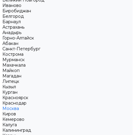
Великий Новгород
Иваново
Биробиджан
Белгород
Барнаул
Астрахань
Анадырь
Горно-Алтайск
Абакан
Санкт-Петербург
Кострома
Мурманск
Махачкала
Майкоп
Магадан
Липецк
Кызыл
Курган
Красноярск
Краснодар
Москва
Киров
Кемерово
Калуга
Калининград