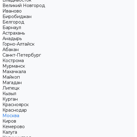
Владивосток
Великий Новгород
Иваново
Биробиджан
Белгород
Барнаул
Астрахань
Анадырь
Горно-Алтайск
Абакан
Санкт-Петербург
Кострома
Мурманск
Махачкала
Майкоп
Магадан
Липецк
Кызыл
Курган
Красноярск
Краснодар
Москва
Киров
Кемерово
Калуга