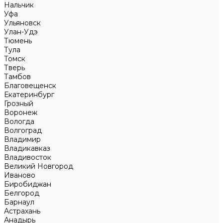
Нальчик
Уфа
Ульяновск
Улан-Удэ
Тюмень
Тула
Томск
Тверь
Тамбов
Благовещенск
Екатеринбург
Грозный
Воронеж
Вологда
Волгоград
Владимир
Владикавказ
Владивосток
Великий Новгород
Иваново
Биробиджан
Белгород
Барнаул
Астрахань
Анадырь