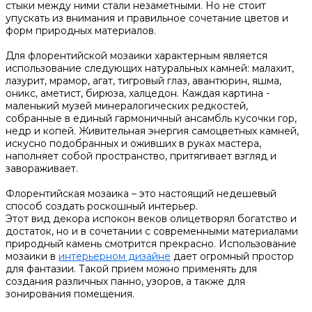
стыки между ними стали незаметными. Но не стоит
упускать из внимания и правильное сочетание цветов и
форм природных материалов.
Для флорентийской мозаики характерным является
использование следующих натуральных камней: малахит,
лазурит, мрамор, агат, тигровый глаз, авантюрин, яшма,
оникс, аметист, бирюза, халцедон. Каждая картина -
маленький музей минералогических редкостей,
собранные в единый гармоничный ансамбль кусочки гор,
недр и копей. Живительная энергия самоцветных камней,
искусно подобранных и оживших в руках мастера,
наполняет собой пространство, притягивает взгляд и
завораживает.
Флорентийская мозаика – это настоящий недешевый
способ создать роскошный интерьер.
Этот вид декора испокон веков олицетворял богатство и
достаток, но и в сочетании с современными материалами
природный камень смотрится прекрасно. Использование
мозаики в
интерьерном дизайне
дает огромный простор
для фантазии. Такой прием можно применять для
создания различных панно, узоров, а также для
зонирования помещения.