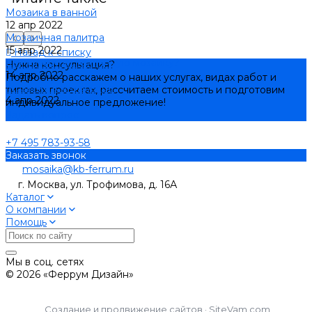
Мозаика в ванной
12 апр 2022
Мозаичная палитра
15 апр 2022
Назад к списку
Как уложить стеклянную мозаику?
Нужна консультация?
14 апр 2022
Подробно расскажем о наших услугах, видах работ и
Мозаика в интерьере
типовых проектах, рассчитаем стоимость и подготовим
4 апр 2022
индивидуальное предложение!
Задать вопрос
+7 495 783-93-58
Заказать звонок
mosaika@kb-ferrum.ru
г. Москва, ул. Трофимова, д. 16А
Каталог
О компании
Помощь
Мы в соц. сетях
© 2026 «Феррум Дизайн»
Создание и продвижение сайтов · SiteVam.com