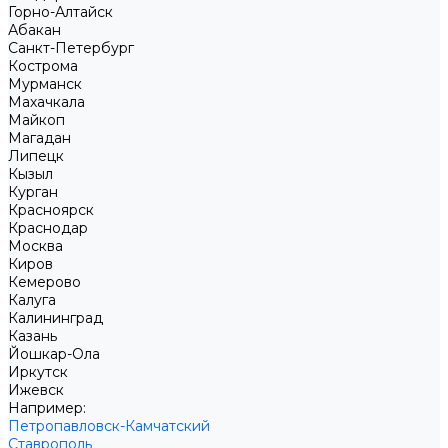
Горно-Алтайск
Абакан
Санкт-Петербург
Кострома
Мурманск
Махачкала
Майкоп
Магадан
Липецк
Кызыл
Курган
Красноярск
Краснодар
Москва
Киров
Кемерово
Калуга
Калининград
Казань
Йошкар-Ола
Иркутск
Ижевск
Например:
Петропавловск-Камчатский
Ставрополь