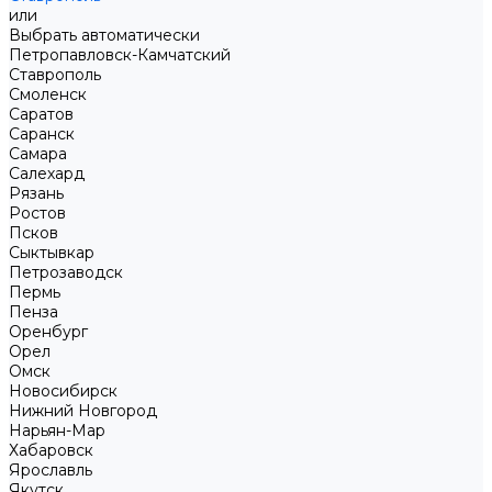
или
Выбрать автоматически
Петропавловск-Камчатский
Ставрополь
Смоленск
Саратов
Саранск
Самара
Салехард
Рязань
Ростов
Псков
Сыктывкар
Петрозаводск
Пермь
Пенза
Оренбург
Орел
Омск
Новосибирск
Нижний Новгород
Нарьян-Мар
Хабаровск
Ярославль
Якутск