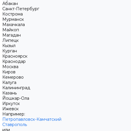
Абакан
Санкт-Петербург
Кострома
Мурманск
Махачкала
Майкоп
Магадан
Липецк
Кызыл
Курган
Красноярск
Краснодар
Москва
Киров
Кемерово
Калуга
Калининград
Казань
Йошкар-Ола
Иркутск
Ижевск
Например:
Петропавловск-Камчатский
Ставрополь
или