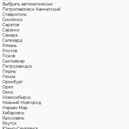
Выбрать автоматически
Петропавловск-Камчатский
Ставрополь
Смоленск
Саратов
Саранск
Самара
Салехард
Рязань
Ростов
Псков
Сыктывкар
Петрозаводск
Пермь
Пенза
Оренбург
Орел
Омск
Новосибирск
Нижний Новгород
Нарьян-Мар
Хабаровск
Ярославль
Якутск
Южно-Сахалинск