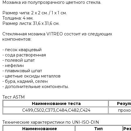
Мозаика из полупрозрачного цветного стекла.
Размер чипа: 2 x 2 см. / 1 х 1 см.
Толщина: 4 мм.
Размер листа: 31,6 x 31,6 см.
Стеклянная мозаика VITREO состоит из следующих
компонентов:
- песок кварцевый
- сода растворенная
- полевой шпат
- нефелин
- плавиковый шпат
- цветные оксиды металлов
- бура, кадмий, селен
- дополнительные компоненты.
Тест ASTM
Наименование теста
Резул
C499,C502,C373,C484,C482,C424
прохо
Технические характеристики по UNI-ISO-DIN
Наименование
Тип
Ре