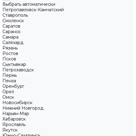
Выбрать автоматически
Петропавловск-Камчатский
Ставрополь
Смоленск
Саратов
Саранск
Самара
Салехард
Рязань
Ростов
Псков
Сыктывкар
Петрозаводск
Пермь
Пенза
Оренбург
Орел
Омск
Новосибирск
Нижний Новгород
Нарьян-Мар
Хабаровск
Ярославль
Якутск
Южно-Сахалинск