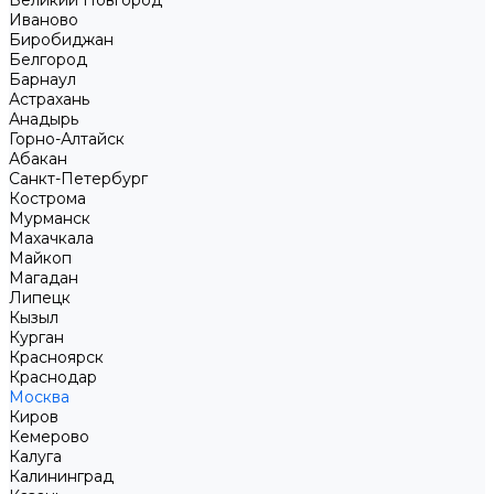
Великий Новгород
Иваново
Биробиджан
Белгород
Барнаул
Астрахань
Анадырь
Горно-Алтайск
Абакан
Санкт-Петербург
Кострома
Мурманск
Махачкала
Майкоп
Магадан
Липецк
Кызыл
Курган
Красноярск
Краснодар
Москва
Киров
Кемерово
Калуга
Калининград