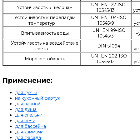
UNI EN 122-ISO
Устойчивость к щелочам
10545/13
ус
Устойчивость к перепадам
UNI EN 104-ISO
температур
10545/9
ус
UNI EN 99-ISO
Впитываемость воды
н
10545/3
Устойчивость на воздействие
DIN 51094
света
ус
UNI EN 202-ISO
Морозостойкость
10545/12
ус
Применение:
для кухни
на кухонный фартук
для ванной
для душа
для спальни
для печи
для бассейна
для хаммама
для фасада