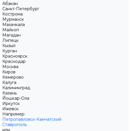
Абакан
Санкт-Петербург
Кострома
Мурманск
Махачкала
Майкоп
Магадан
Липецк
Кызыл
Курган
Красноярск
Краснодар
Москва
Киров
Кемерово
Калуга
Калининград
Казань
Йошкар-Ола
Иркутск
Ижевск
Например:
Петропавловск-Камчатский
Ставрополь
или