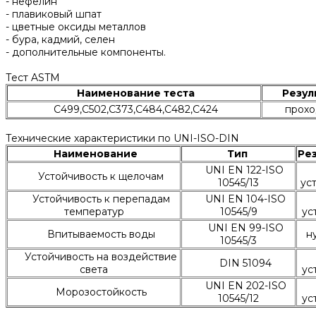
- нефелин
- плавиковый шпат
- цветные оксиды металлов
- бура, кадмий, селен
- дополнительные компоненты.
Тест ASTM
Наименование теста
Резул
C499,C502,C373,C484,C482,C424
прохо
Технические характеристики по UNI-ISO-DIN
Наименование
Тип
Ре
UNI EN 122-ISO
Устойчивость к щелочам
10545/13
ус
Устойчивость к перепадам
UNI EN 104-ISO
температур
10545/9
ус
UNI EN 99-ISO
Впитываемость воды
н
10545/3
Устойчивость на воздействие
DIN 51094
света
ус
UNI EN 202-ISO
Морозостойкость
10545/12
ус