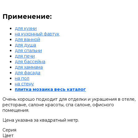
Применение:
для кухни
на кухонный фартук
для ванной
для душа
для спальни
для печи
для бассейна
для хаммама
для фасада
на пол
на стену
плитка мозаика весь каталог
Очень хорошо подходит для отделки и украшения в отеле,
ресторане, салоне красоты, спа салоне, офисного
помещения.
Цена указана за квадратный метр.
Серия
Цвет