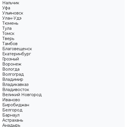
Нальчик
Уфа
Ульяновск
Улан-Удэ
Тюмень
Тула
Томск
Тверь
Тамбов
Благовещенск
Екатеринбург
Грозный
Воронеж
Вологда
Волгоград
Владимир
Владикавказ
Владивосток
Великий Новгород
Иваново
Биробиджан
Белгород
Барнаул
Астрахань
Анадырь