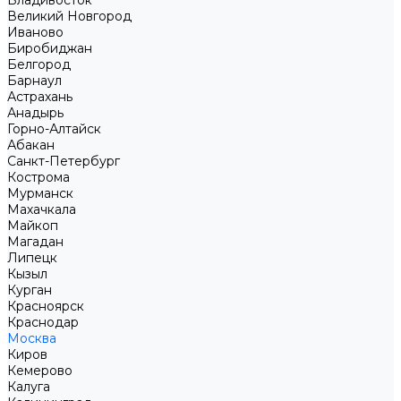
Владивосток
Великий Новгород
Иваново
Биробиджан
Белгород
Барнаул
Астрахань
Анадырь
Горно-Алтайск
Абакан
Санкт-Петербург
Кострома
Мурманск
Махачкала
Майкоп
Магадан
Липецк
Кызыл
Курган
Красноярск
Краснодар
Москва
Киров
Кемерово
Калуга