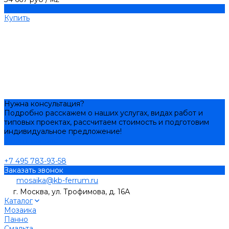
Купить
Купить
Нужна консультация?
Подробно расскажем о наших услугах, видах работ и
типовых проектах, рассчитаем стоимость и подготовим
индивидуальное предложение!
Задать вопрос
+7 495 783-93-58
Заказать звонок
mosaika@kb-ferrum.ru
г. Москва, ул. Трофимова, д. 16А
Каталог
Мозаика
Панно
Смальта