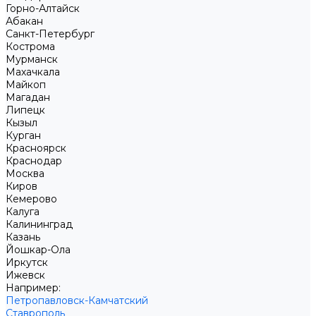
Горно-Алтайск
Абакан
Санкт-Петербург
Кострома
Мурманск
Махачкала
Майкоп
Магадан
Липецк
Кызыл
Курган
Красноярск
Краснодар
Москва
Киров
Кемерово
Калуга
Калининград
Казань
Йошкар-Ола
Иркутск
Ижевск
Например:
Петропавловск-Камчатский
Ставрополь