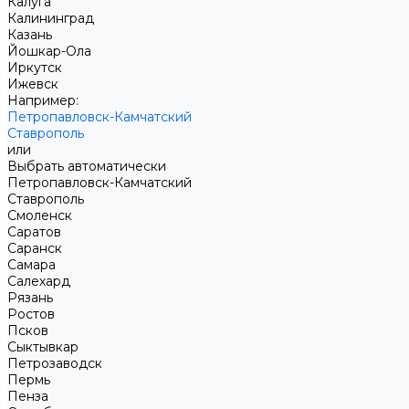
Калуга
Калининград
Казань
Йошкар-Ола
Иркутск
Ижевск
Например:
Петропавловск-Камчатский
Ставрополь
или
Выбрать автоматически
Петропавловск-Камчатский
Ставрополь
Смоленск
Саратов
Саранск
Самара
Салехард
Рязань
Ростов
Псков
Сыктывкар
Петрозаводск
Пермь
Пенза