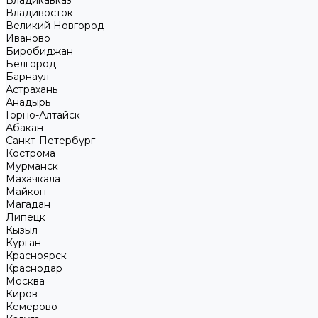
Владикавказ
Владивосток
Великий Новгород
Иваново
Биробиджан
Белгород
Барнаул
Астрахань
Анадырь
Горно-Алтайск
Абакан
Санкт-Петербург
Кострома
Мурманск
Махачкала
Майкоп
Магадан
Липецк
Кызыл
Курган
Красноярск
Краснодар
Москва
Киров
Кемерово