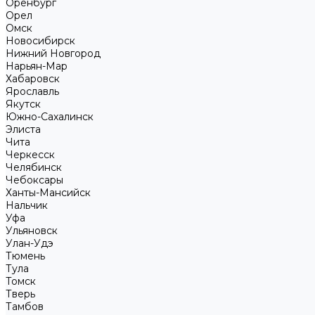
Оренбург
Орел
Омск
Новосибирск
Нижний Новгород
Нарьян-Мар
Хабаровск
Ярославль
Якутск
Южно-Сахалинск
Элиста
Чита
Черкесск
Челябинск
Чебоксары
Ханты-Мансийск
Нальчик
Уфа
Ульяновск
Улан-Удэ
Тюмень
Тула
Томск
Тверь
Тамбов