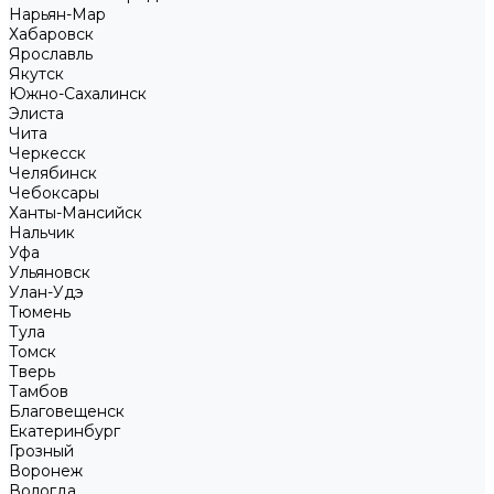
Нарьян-Мар
Хабаровск
Ярославль
Якутск
Южно-Сахалинск
Элиста
Чита
Черкесск
Челябинск
Чебоксары
Ханты-Мансийск
Нальчик
Уфа
Ульяновск
Улан-Удэ
Тюмень
Тула
Томск
Тверь
Тамбов
Благовещенск
Екатеринбург
Грозный
Воронеж
Вологда