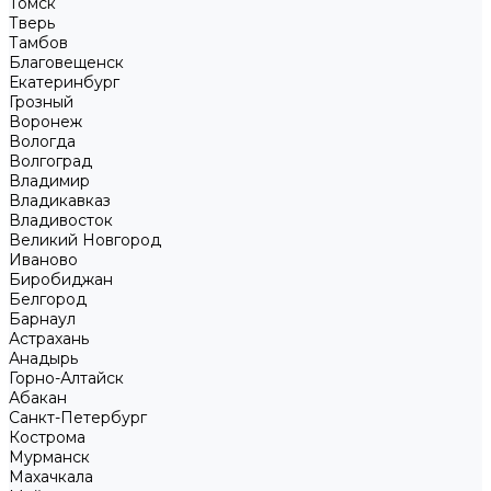
Томск
Тверь
Тамбов
Благовещенск
Екатеринбург
Грозный
Воронеж
Вологда
Волгоград
Владимир
Владикавказ
Владивосток
Великий Новгород
Иваново
Биробиджан
Белгород
Барнаул
Астрахань
Анадырь
Горно-Алтайск
Абакан
Санкт-Петербург
Кострома
Мурманск
Махачкала