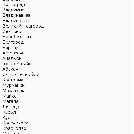
Волгоград
Владимир
Владикавказ
Владивосток
Великий Новгород
Иваново
Биробиджан
Белгород
Барнаул
Астрахань
Анадырь
Горно-Алтайск
Абакан
Санкт-Петербург
Кострома
Мурманск
Махачкала
Майкоп
Магадан
Липецк
Кызыл
Курган
Красноярск
Краснодар
Москва