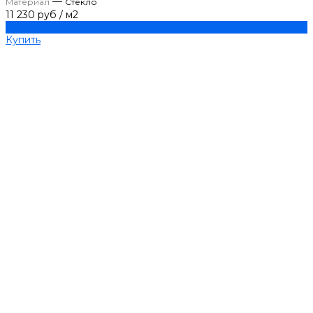
—
Материал
Стекло
11 230 руб
/
м2
Купить
Купить