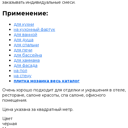
заказывать индивидуальные смеси.
Применение:
для кухни
на кухонный фартук
для ванной
для душа
для спальни
для печи
для бассейна
для хаммама
для фасада
на пол
на стену
плитка мозаика весь каталог
Очень хорошо подходит для отделки и украшения в отеле,
ресторане, салоне красоты, спа салоне, офисного
помещения.
Цена указана за квадратный метр.
Цвет
чёрная