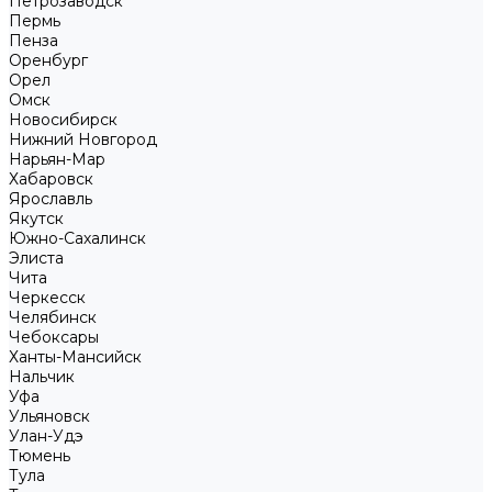
Петрозаводск
Пермь
Пенза
Оренбург
Орел
Омск
Новосибирск
Нижний Новгород
Нарьян-Мар
Хабаровск
Ярославль
Якутск
Южно-Сахалинск
Элиста
Чита
Черкесск
Челябинск
Чебоксары
Ханты-Мансийск
Нальчик
Уфа
Ульяновск
Улан-Удэ
Тюмень
Тула