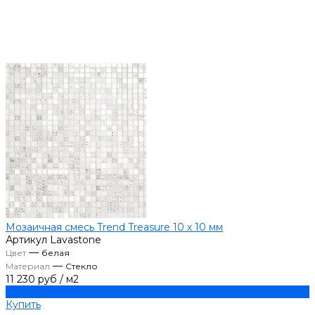
Мозаичная смесь Trend Treasure 10 х 10 мм
Артикул
Lavastone
—
Цвет
белая
—
Материал
Стекло
11 230 руб
/
м2
Купить
Купить