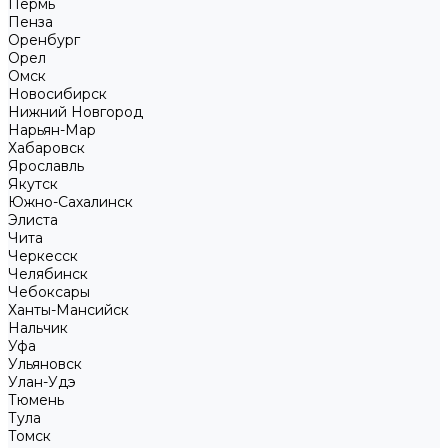
Пермь
Пенза
Оренбург
Орел
Омск
Новосибирск
Нижний Новгород
Нарьян-Мар
Хабаровск
Ярославль
Якутск
Южно-Сахалинск
Элиста
Чита
Черкесск
Челябинск
Чебоксары
Ханты-Мансийск
Нальчик
Уфа
Ульяновск
Улан-Удэ
Тюмень
Тула
Томск