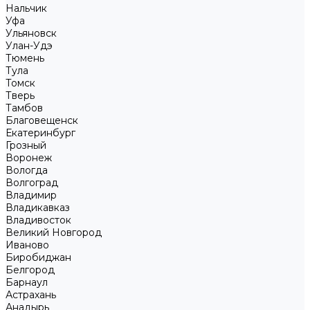
Нальчик
Уфа
Ульяновск
Улан-Удэ
Тюмень
Тула
Томск
Тверь
Тамбов
Благовещенск
Екатеринбург
Грозный
Воронеж
Вологда
Волгоград
Владимир
Владикавказ
Владивосток
Великий Новгород
Иваново
Биробиджан
Белгород
Барнаул
Астрахань
Анадырь