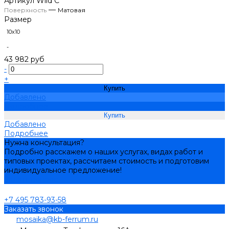
Артикул
Wild C
—
Поверхность
Матовая
Размер
10х10
-
43 982 руб
-
+
Купить
Добавлено
Подробнее
Добавлено
Подробнее
Нужна консультация?
Подробно расскажем о наших услугах, видах работ и
типовых проектах, рассчитаем стоимость и подготовим
индивидуальное предложение!
Задать вопрос
+7 495 783-93-58
Заказать звонок
mosaika@kb-ferrum.ru