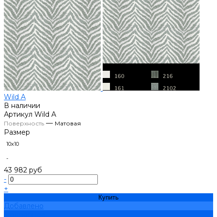
Wild A
В наличии
Артикул
Wild A
—
Поверхность
Матовая
Размер
10х10
-
43 982 руб
-
+
Купить
Добавлено
Подробнее