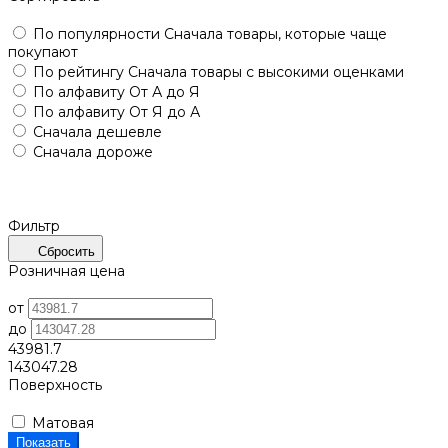
По популярности
Сначала товары, которые чаще
покупают
По рейтингу
Сначала товары с высокими оценками
По алфавиту
От А до Я
По алфавиту
От Я до А
Сначала дешевле
Сначала дороже
Фильтр
Сбросить
Розничная цена
от
до
43981.7
143047.28
Поверхность
Матовая
Показать