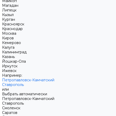
Майкоп
Магадан
Липецк
Кызыл
Курган
Красноярск
Краснодар
Москва
Киров
Кемерово
Калуга
Калининград
Казань
Йошкар-Ола
Иркутск
Ижевск
Например:
Петропавловск-Камчатский
Ставрополь
или
Выбрать автоматически
Петропавловск-Камчатский
Ставрополь
Смоленск
Саратов