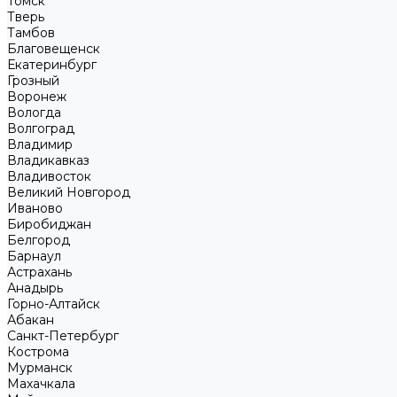
Томск
Тверь
Тамбов
Благовещенск
Екатеринбург
Грозный
Воронеж
Вологда
Волгоград
Владимир
Владикавказ
Владивосток
Великий Новгород
Иваново
Биробиджан
Белгород
Барнаул
Астрахань
Анадырь
Горно-Алтайск
Абакан
Санкт-Петербург
Кострома
Мурманск
Махачкала