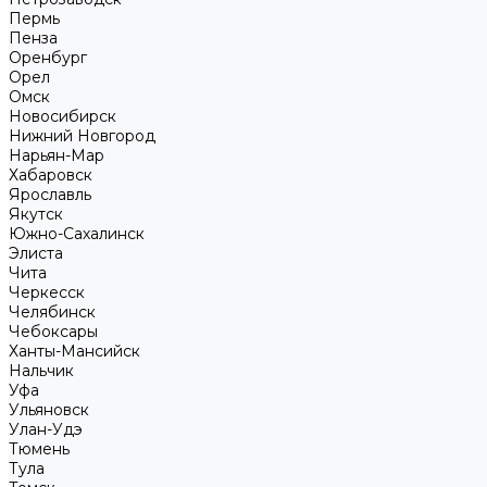
Пермь
Пенза
Оренбург
Орел
Омск
Новосибирск
Нижний Новгород
Нарьян-Мар
Хабаровск
Ярославль
Якутск
Южно-Сахалинск
Элиста
Чита
Черкесск
Челябинск
Чебоксары
Ханты-Мансийск
Нальчик
Уфа
Ульяновск
Улан-Удэ
Тюмень
Тула