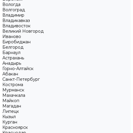
Вологда
Волгоград
Владимир
Владикавказ
Владивосток
Великий Новгород
Иваново
Биробиджан
Белгород
Барнаул
Астрахань
Анадырь
Горно-Алтайск
Абакан
Санкт-Петербург
Кострома
Мурманск
Махачкала
Майкоп
Магадан
Липецк
Кызыл
Курган
Красноярск
Краснодар