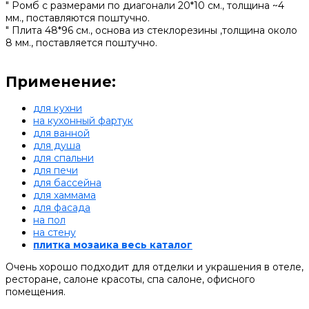
" Ромб с размерами по диагонали 20*10 см., толщина ~4
мм., поставляются поштучно.
" Плита 48*96 см., основа из стеклорезины ,толщина около
8 мм., поставляется поштучно.
Применение:
для кухни
на кухонный фартук
для ванной
для душа
для спальни
для печи
для бассейна
для хаммама
для фасада
на пол
на стену
плитка мозаика весь каталог
Очень хорошо подходит для отделки и украшения в отеле,
ресторане, салоне красоты, спа салоне, офисного
помещения.