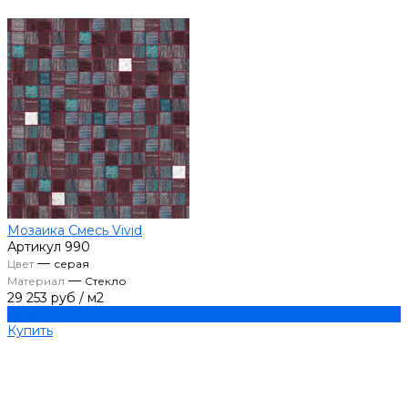
Мозаика Смесь Vivid
Артикул
990
—
Цвет
серая
—
Материал
Стекло
29 253 руб
/
м2
Купить
Купить