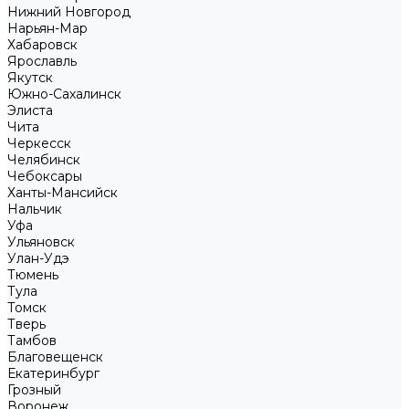
Нижний Новгород
Нарьян-Мар
Хабаровск
Ярославль
Якутск
Южно-Сахалинск
Элиста
Чита
Черкесск
Челябинск
Чебоксары
Ханты-Мансийск
Нальчик
Уфа
Ульяновск
Улан-Удэ
Тюмень
Тула
Томск
Тверь
Тамбов
Благовещенск
Екатеринбург
Грозный
Воронеж