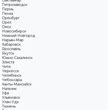
Сыктывкар
Петрозаводск
Пермь
Пенза
Оренбург
Орел
Омск
Новосибирск
Нижний Новгород
Нарьян-Мар
Хабаровск
Ярославль
Якутск
Южно-Сахалинск
Элиста
Чита
Черкесск
Челябинск
Чебоксары
Ханты-Мансийск
Нальчик
Уфа
Ульяновск
Улан-Удэ
Тюмень