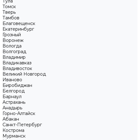
Тула
Томск
Тверь
Тамбов
Благовещенск
Екатеринбург
Грозный
Воронеж
Вологда
Волгоград
Владимир
Владикавказ
Владивосток
Великий Новгород
Иваново
Биробиджан
Белгород
Барнаул
Астрахань
Анадырь
Горно-Алтайск
Абакан
Санкт-Петербург
Кострома
Мурманск