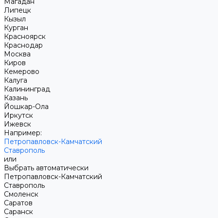
Магадан
Липецк
Кызыл
Курган
Красноярск
Краснодар
Москва
Киров
Кемерово
Калуга
Калининград
Казань
Йошкар-Ола
Иркутск
Ижевск
Например:
Петропавловск-Камчатский
Ставрополь
или
Выбрать автоматически
Петропавловск-Камчатский
Ставрополь
Смоленск
Саратов
Саранск