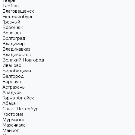
Тверь
Тамбов
Благовещенск
Екатеринбург
Грозный
Воронеж
Вологда
Волгоград
Владимир
Владикавказ
Владивосток
Великий Новгород
Иваново
Биробиджан
Белгород
Барнаул
Астрахань
Анадырь
Горно-Алтайск
Абакан
Санкт-Петербург
Кострома
Мурманск
Махачкала
Майкоп