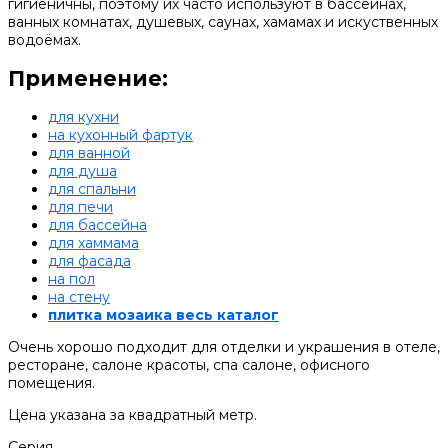
гигиеничны, поэтому их часто используют в бассейнах,
ванных комнатах, душевых, саунах, хамамах и искуственных
водоёмах.
Применение:
для кухни
на кухонный фартук
для ванной
для душа
для спальни
для печи
для бассейна
для хаммама
для фасада
на пол
на стену
плитка мозаика весь каталог
Очень хорошо подходит для отделки и украшения в отеле,
ресторане, салоне красоты, спа салоне, офисного
помещения.
Цена указана за квадратный метр.
Серия