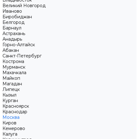
Владивосток
Великий Новгород
Иваново
Биробиджан
Белгород
Барнаул
Астрахань
Анадырь
Горно-Алтайск
Абакан
Санкт-Петербург
Кострома
Мурманск
Махачкала
Майкоп
Магадан
Липецк
Кызыл
Курган
Красноярск
Краснодар
Москва
Киров
Кемерово
Калуга