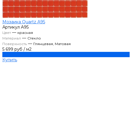
Мозаика Quartz A95
Артикул
A95
—
Цвет
красная
—
Материал
Стекло
—
Поверхность
Глянцевая, Матовая
5 699 руб
/
м2
Купить
Купить