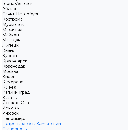
Горно-Алтайск
Абакан
Санкт-Петербург
Кострома
Мурманск
Махачкала
Майкоп
Магадан
Липецк
Кызыл
Курган
Красноярск
Краснодар
Москва
Киров
Кемерово
Калуга
Калининград
Казань
Йошкар-Ола
Иркутск
Ижевск
Например:
Петропавловск-Камчатский
Ставрополь