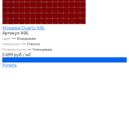
Мозаика Quartz A96
Артикул
A96
—
Цвет
бордовая
—
Материал
Стекло
—
Поверхность
Глянцевая
5 699 руб
/
м2
Купить
Купить