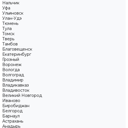
Нальчик
Уфа
Ульяновск
Улан-Удэ
Тюмень
Тула
Томск
Тверь
Тамбов
Благовещенск
Екатеринбург
Грозный
Воронеж
Вологда
Волгоград
Владимир
Владикавказ
Владивосток
Великий Новгород
Иваново
Биробиджан
Белгород
Барнаул
Астрахань
Анадырь