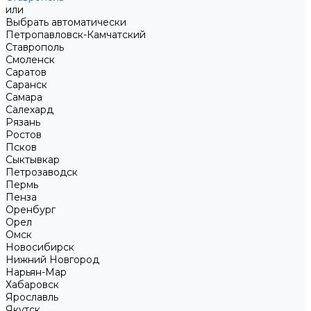
или
Выбрать автоматически
Петропавловск-Камчатский
Ставрополь
Смоленск
Саратов
Саранск
Самара
Салехард
Рязань
Ростов
Псков
Сыктывкар
Петрозаводск
Пермь
Пенза
Оренбург
Орел
Омск
Новосибирск
Нижний Новгород
Нарьян-Мар
Хабаровск
Ярославль
Якутск