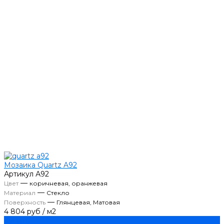
Мозаика Quartz A92
Артикул
А92
—
Цвет
коричневая, оранжевая
—
Материал
Стекло
—
Поверхность
Глянцевая, Матовая
4 804 руб
/
м2
Купить