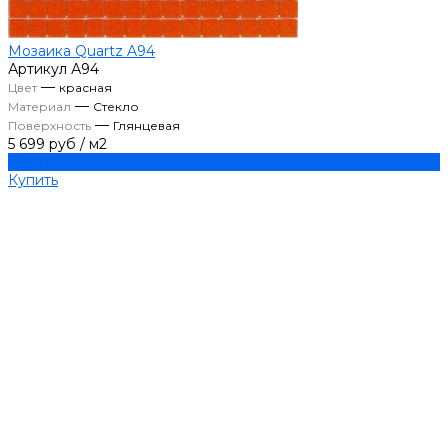
Мозаика Quartz A94
Артикул
А94
—
Цвет
красная
—
Материал
Стекло
—
Поверхность
Глянцевая
5 699 руб
/
м2
Купить
Купить