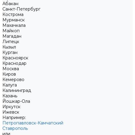
Абакан
Санкт-Петербург
Кострома
Мурманск
Махачкала
Майкоп
Магадан
Липецк
Кызыл
Курган
Красноярск
Краснодар
Москва
Киров
Кемерово
Калуга
Калининград
Казань
Йошкар-Ола
Иркутск
Ижевск
Например:
Петропавловск-Камчатский
Ставрополь
или