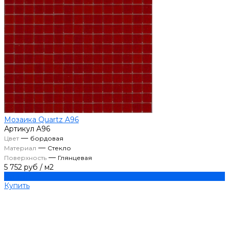
Мозаика Quartz A96
Артикул
A96
—
Цвет
бордовая
—
Материал
Стекло
—
Поверхность
Глянцевая
5 752 руб
/
м2
Купить
Купить