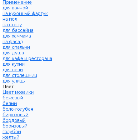
Применение
для ванной
на кухонный фартук
на пол
на стену
для бассейна
для хаммама
на фасад
для спальни
для душа
для кафе и ресторана
для кухни
для печи
для столешниц
для улицы
Цвет
Цвет мозаики
бежевый
белый
бело-голубая
бирюзовый
бордовый
бронзовый
голубой
желтый