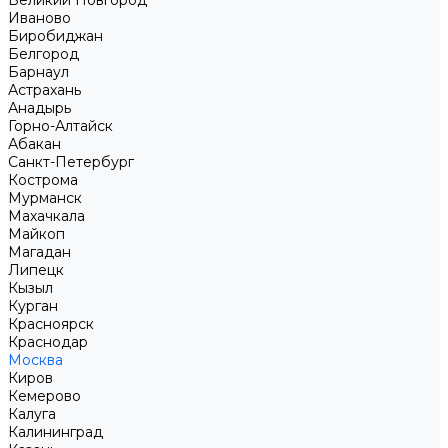
Великий Новгород
Иваново
Биробиджан
Белгород
Барнаул
Астрахань
Анадырь
Горно-Алтайск
Абакан
Санкт-Петербург
Кострома
Мурманск
Махачкала
Майкоп
Магадан
Липецк
Кызыл
Курган
Красноярск
Краснодар
Москва
Киров
Кемерово
Калуга
Калининград