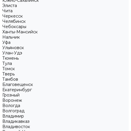
Южно-Сахалинск
Элиста
Чита
Черкесск
Челябинск
Чебоксары
Ханты-Мансийск
Нальчик
Уфа
Ульяновск
Улан-Удэ
Тюмень
Тула
Томск
Тверь
Тамбов
Благовещенск
Екатеринбург
Грозный
Воронеж
Вологда
Волгоград
Владимир
Владикавказ
Владивосток