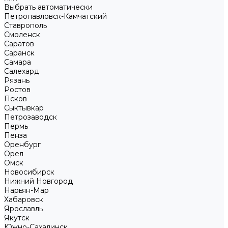
Выбрать автоматически
Петропавловск-Камчатский
Ставрополь
Смоленск
Саратов
Саранск
Самара
Салехард
Рязань
Ростов
Псков
Сыктывкар
Петрозаводск
Пермь
Пенза
Оренбург
Орел
Омск
Новосибирск
Нижний Новгород
Нарьян-Мар
Хабаровск
Ярославль
Якутск
Южно-Сахалинск