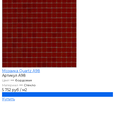
Мозаика Quartz A98
Артикул
A98
—
Цвет
бордовая
—
Материал
Стекло
5 752 руб
/
м2
Купить
Купить