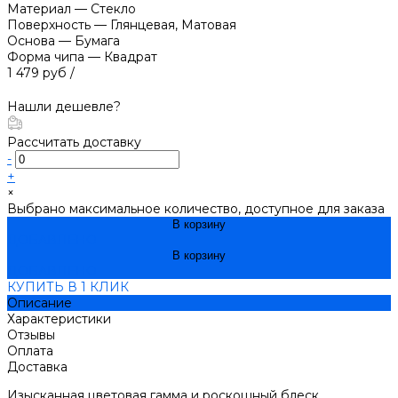
Материал
—
Стекло
Поверхность
—
Глянцевая, Матовая
Основа
—
Бумага
Форма чипа
—
Квадрат
1 479 руб
/
Нашли дешевле?
Рассчитать доставку
-
+
×
Выбрано максимальное количество, доступное для заказа
В корзину
ДОБАВЛЕНО
В корзину
ДОБАВЛЕНО
КУПИТЬ В 1 КЛИК
Описание
Характеристики
Отзывы
Оплата
Доставка
Изысканная цветовая гамма и роскошный блеск