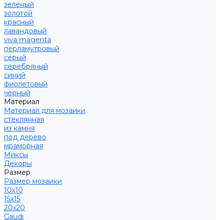
зеленый
золотой
красный
лавандовый
viva magenta
перламутровый
серый
серебряный
синий
фиолетовый
черный
Материал
Материал для мозаики
стеклянная
из камня
под дерево
мраморная
Миксы
Декоры
Размер
Размер мозаики
10х10
15х15
20х20
Gaudi