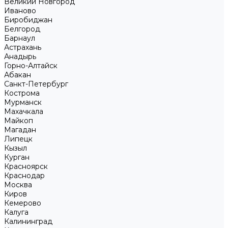
Великий Новгород
Иваново
Биробиджан
Белгород
Барнаул
Астрахань
Анадырь
Горно-Алтайск
Абакан
Санкт-Петербург
Кострома
Мурманск
Махачкала
Майкоп
Магадан
Липецк
Кызыл
Курган
Красноярск
Краснодар
Москва
Киров
Кемерово
Калуга
Калининград