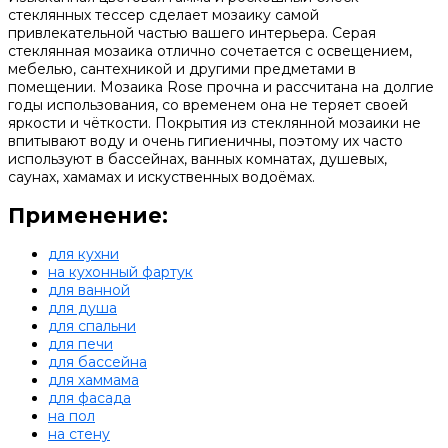
стеклянных тессер сделает мозаику самой
привлекательной частью вашего интерьера. Серая
стеклянная мозаика отлично сочетается с освещением,
мебелью, сантехникой и другими предметами в
помещении. Мозаика Rose прочна и рассчитана на долгие
годы использования, со временем она не теряет своей
яркости и чёткости. Покрытия из стеклянной мозаики не
впитывают воду и очень гигиеничны, поэтому их часто
используют в бассейнах, ванных комнатах, душевых,
саунах, хамамах и искуственных водоёмах.
Применение:
для кухни
на кухонный фартук
для ванной
для душа
для спальни
для печи
для бассейна
для хаммама
для фасада
на пол
на стену