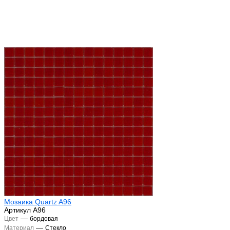
Мозаика Quartz A96
Артикул
A96
—
Цвет
бордовая
—
Материал
Стекло