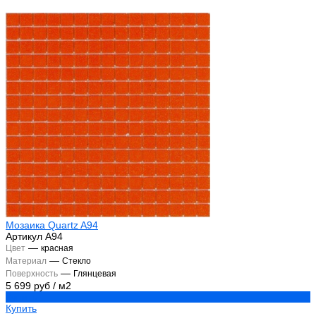
Мозаика Quartz A94
Артикул
А94
—
Цвет
красная
—
Материал
Стекло
—
Поверхность
Глянцевая
5 699 руб
/
м2
Купить
Купить