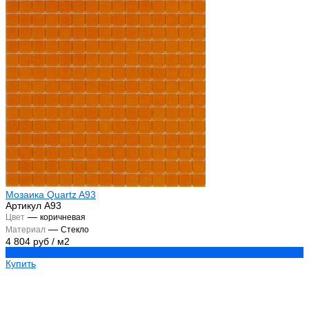
Мозаика Quartz A93
Артикул
А93
—
Цвет
коричневая
—
Материал
Стекло
4 804 руб
/
м2
Купить
Купить