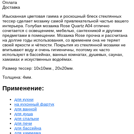
Оплата
Доставка
Изысканная цветовая гамма и роскошный блеск стеклянных
тессер сделает мозаику самой привлекательной частью вашего
интерьера. Голубая мозаика Rose Quartz A04 отлично
сочетается с освещением, мебелью, сантехникой и другими
предметами в помещении. Мозаика Rose прочна и рассчитана
на долгие годы использования, со временем она не теряет
своей яркости и чёткости. Покрытия из стеклянной мозаики не
впитывают воду и очень гигиеничны, поэтому их часто
используют в бассейнах, ванных комнатах, душевых, саунах,
хамамах и искуственных водоёмах.
Размер тессер: 10х10мм., 20х20мм.
Толщина: 4мм.
Применение:
для кухни
на кухонный фартук
для ванной
для душа
для спальни
для печи
для бассейна
для хаммама