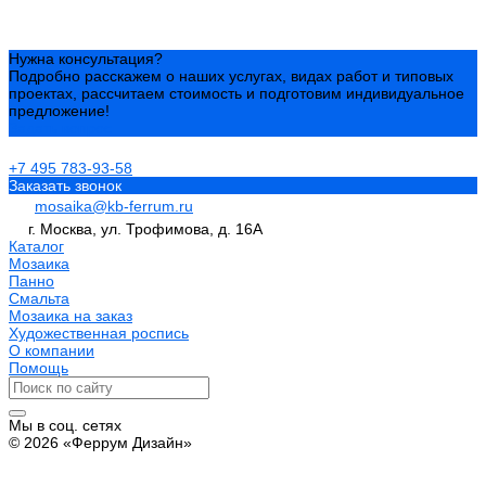
Нужна консультация?
Подробно расскажем о наших услугах, видах работ и типовых
проектах, рассчитаем стоимость и подготовим индивидуальное
предложение!
Задать вопрос
+7 495 783-93-58
Заказать звонок
mosaika@kb-ferrum.ru
г. Москва, ул. Трофимова, д. 16А
Каталог
Мозаика
Панно
Смальта
Мозаика на заказ
Художественная роспись
О компании
Помощь
Мы в соц. сетях
© 2026 «Феррум Дизайн»