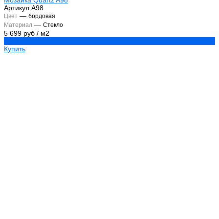
Мозаика Quartz A98
Артикул
A98
—
Цвет
бордовая
—
Материал
Стекло
5 699 руб
/
м2
Купить
Купить