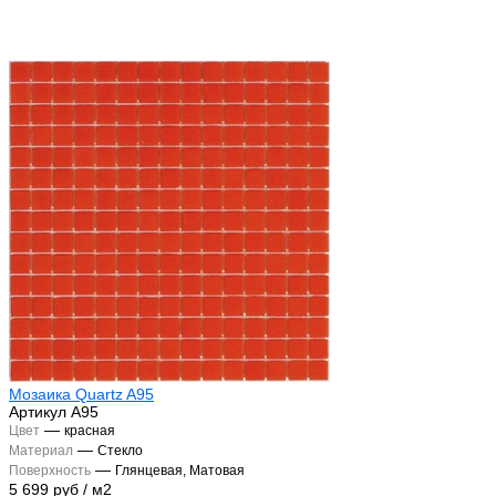
Мозаика Quartz A95
Артикул
A95
—
Цвет
красная
—
Материал
Стекло
—
Поверхность
Глянцевая, Матовая
5 699 руб
/
м2