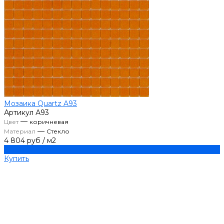
Мозаика Quartz A93
Артикул
А93
—
Цвет
коричневая
—
Материал
Стекло
4 804 руб
/
м2
Купить
Купить