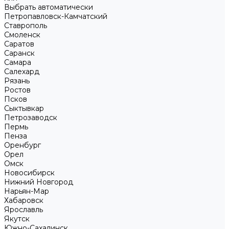
Выбрать автоматически
Петропавловск-Камчатский
Ставрополь
Смоленск
Саратов
Саранск
Самара
Салехард
Рязань
Ростов
Псков
Сыктывкар
Петрозаводск
Пермь
Пенза
Оренбург
Орел
Омск
Новосибирск
Нижний Новгород
Нарьян-Мар
Хабаровск
Ярославль
Якутск
Южно-Сахалинск