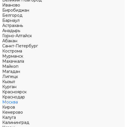
Великий Новгород
Иваново
Биробиджан
Белгород
Барнаул
Астрахань
Анадырь
Горно-Алтайск
Абакан
Санкт-Петербург
Кострома
Мурманск
Махачкала
Майкоп
Магадан
Липецк
Кызыл
Курган
Красноярск
Краснодар
Москва
Киров
Кемерово
Калуга
Калининград