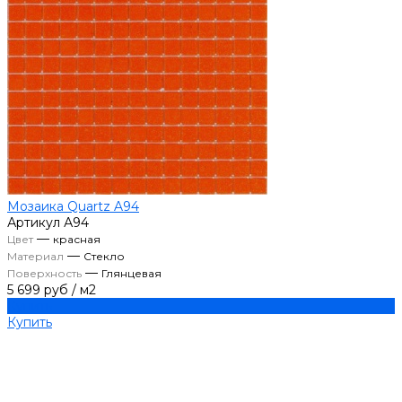
Мозаика Quartz A94
Артикул
А94
—
Цвет
красная
—
Материал
Стекло
—
Поверхность
Глянцевая
5 699 руб
/
м2
Купить
Купить