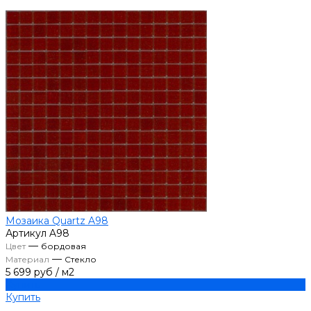
Мозаика Quartz A98
Артикул
A98
—
Цвет
бордовая
—
Материал
Стекло
5 699 руб
/
м2
Купить
Купить