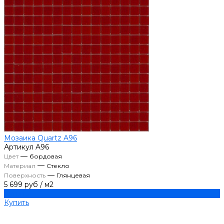
Мозаика Quartz A96
Артикул
A96
—
Цвет
бордовая
—
Материал
Стекло
—
Поверхность
Глянцевая
5 699 руб
/
м2
Купить
Купить