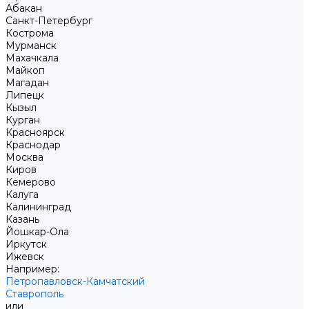
Абакан
Санкт-Петербург
Кострома
Мурманск
Махачкала
Майкоп
Магадан
Липецк
Кызыл
Курган
Красноярск
Краснодар
Москва
Киров
Кемерово
Калуга
Калининград
Казань
Йошкар-Ола
Иркутск
Ижевск
Например:
Петропавловск-Камчатский
Ставрополь
или