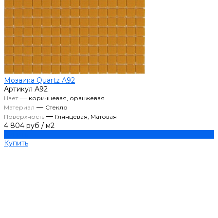
Мозаика Quartz A92
Артикул
А92
—
Цвет
коричневая, оранжевая
—
Материал
Стекло
—
Поверхность
Глянцевая, Матовая
4 804 руб
/
м2
Купить
Купить