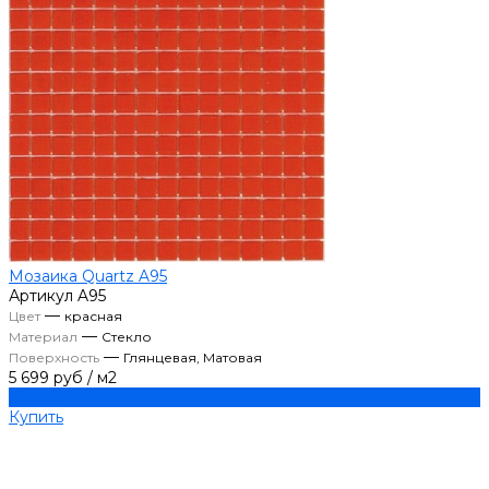
Мозаика Quartz A95
Артикул
A95
—
Цвет
красная
—
Материал
Стекло
—
Поверхность
Глянцевая, Матовая
5 699 руб
/
м2
Купить
Купить