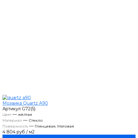
Мозаика Quartz A90
Артикул
G72(5)
—
Цвет
жёлтая
—
Материал
Стекло
—
Поверхность
Глянцевая, Матовая
4 804 руб
/
м2
Купить