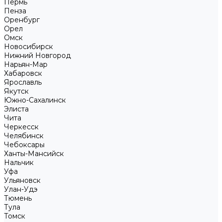
Пермь
Пенза
Оренбург
Орел
Омск
Новосибирск
Нижний Новгород
Нарьян-Мар
Хабаровск
Ярославль
Якутск
Южно-Сахалинск
Элиста
Чита
Черкесск
Челябинск
Чебоксары
Ханты-Мансийск
Нальчик
Уфа
Ульяновск
Улан-Удэ
Тюмень
Тула
Томск