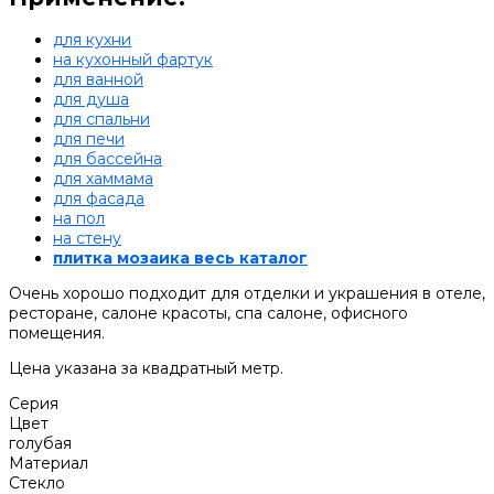
для кухни
на кухонный фартук
для ванной
для душа
для спальни
для печи
для бассейна
для хаммама
для фасада
на пол
на стену
плитка мозаика весь каталог
Очень хорошо подходит для отделки и украшения в отеле,
ресторане, салоне красоты, спа салоне, офисного
помещения.
Цена указана за квадратный метр.
Серия
Цвет
голубая
Материал
Стекло