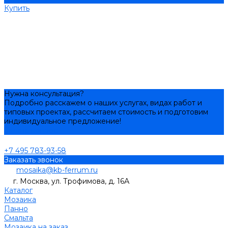
Купить
Нужна консультация?
Подробно расскажем о наших услугах, видах работ и
типовых проектах, рассчитаем стоимость и подготовим
индивидуальное предложение!
Задать вопрос
+7 495 783-93-58
Заказать звонок
mosaika@kb-ferrum.ru
г. Москва, ул. Трофимова, д. 16А
Каталог
Мозаика
Панно
Смальта
Мозаика на заказ