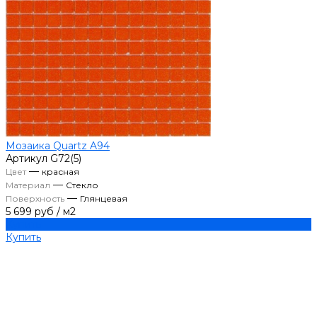
Мозаика Quartz A94
Артикул
G72(5)
—
Цвет
красная
—
Материал
Стекло
—
Поверхность
Глянцевая
5 699 руб
/
м2
Купить
Купить