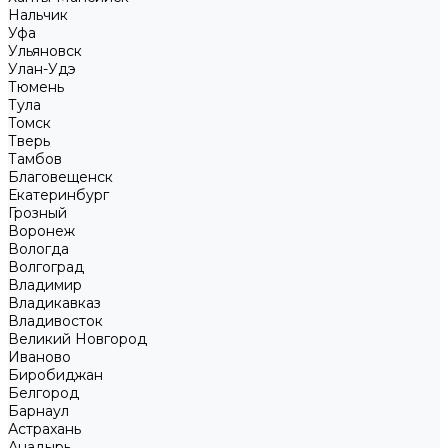
Нальчик
Уфа
Ульяновск
Улан-Удэ
Тюмень
Тула
Томск
Тверь
Тамбов
Благовещенск
Екатеринбург
Грозный
Воронеж
Вологда
Волгоград
Владимир
Владикавказ
Владивосток
Великий Новгород
Иваново
Биробиджан
Белгород
Барнаул
Астрахань
Анадырь