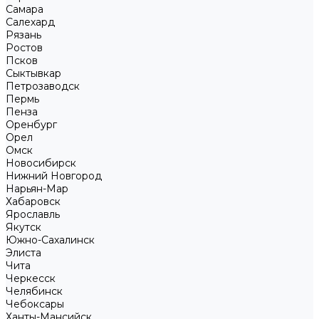
Самара
Салехард
Рязань
Ростов
Псков
Сыктывкар
Петрозаводск
Пермь
Пенза
Оренбург
Орел
Омск
Новосибирск
Нижний Новгород
Нарьян-Мар
Хабаровск
Ярославль
Якутск
Южно-Сахалинск
Элиста
Чита
Черкесск
Челябинск
Чебоксары
Ханты-Мансийск