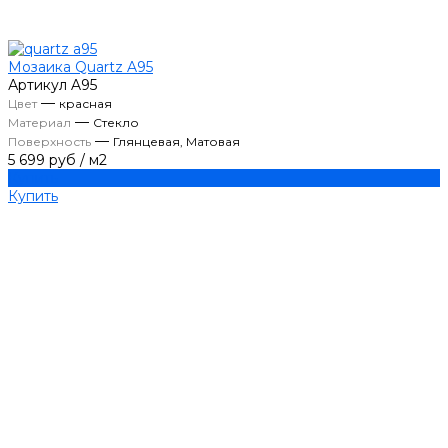
Мозаика Quartz A95
Артикул
A95
—
Цвет
красная
—
Материал
Стекло
—
Поверхность
Глянцевая, Матовая
5 699 руб
/
м2
Купить
Купить