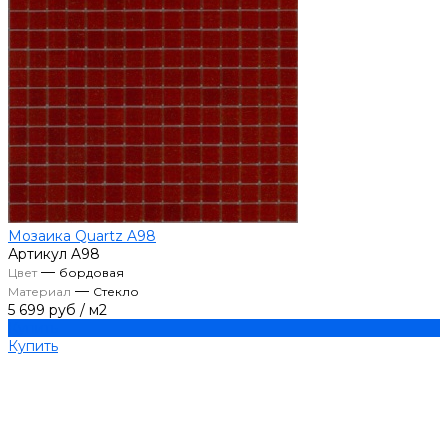
Мозаика Quartz A98
Артикул
A98
—
Цвет
бордовая
—
Материал
Стекло
5 699 руб
/
м2
Купить
Купить