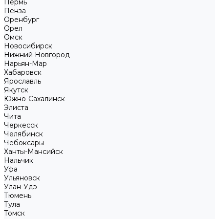
Пермь
Пенза
Оренбург
Орел
Омск
Новосибирск
Нижний Новгород
Нарьян-Мар
Хабаровск
Ярославль
Якутск
Южно-Сахалинск
Элиста
Чита
Черкесск
Челябинск
Чебоксары
Ханты-Мансийск
Нальчик
Уфа
Ульяновск
Улан-Удэ
Тюмень
Тула
Томск