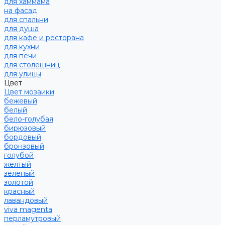
для хаммама
на фасад
для спальни
для душа
для кафе и ресторана
для кухни
для печи
для столешниц
для улицы
Цвет
Цвет мозаики
бежевый
белый
бело-голубая
бирюзовый
бордовый
бронзовый
голубой
желтый
зеленый
золотой
красный
лавандовый
viva magenta
перламутровый