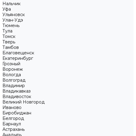
Нальчик
Уфа
Ульяновск
Улан-Удэ
Тюмень
Тула
Томск
Тверь
Тамбов
Благовещенск
Екатеринбург
Грозный
Воронеж
Вологда
Волгоград
Владимир
Владикавказ
Владивосток
Великий Новгород
Иваново
Биробиджан
Белгород
Барнаул
Астрахань
Анадырь