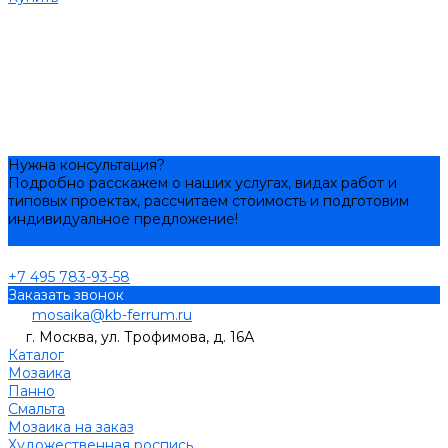
Нужна консультация?
Подробно расскажем о наших услугах, видах работ и
типовых проектах, рассчитаем стоимость и подготовим
индивидуальное предложение!
Задать вопрос
+7 495 783-93-58
Заказать звонок
mosaika@kb-ferrum.ru
г. Москва, ул. Трофимова, д. 16А
Каталог
Мозаика
Панно
Смальта
Мозаика на заказ
Художественная роспись