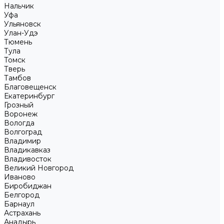
Нальчик
Уфа
Ульяновск
Улан-Удэ
Тюмень
Тула
Томск
Тверь
Тамбов
Благовещенск
Екатеринбург
Грозный
Воронеж
Вологда
Волгоград
Владимир
Владикавказ
Владивосток
Великий Новгород
Иваново
Биробиджан
Белгород
Барнаул
Астрахань
Анадырь