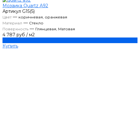
Мозаика Quartz A92
Артикул
G15(5)
—
Цвет
коричневая, оранжевая
—
Материал
Стекло
—
Поверхность
Глянцевая, Матовая
4 787 руб
/
м2
Купить
Купить