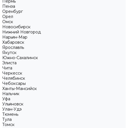
Пермь
Пенза
Оренбург
Орел
Омск
Новосибирск
Нижний Новгород
Нарьян-Мар
Хабаровск
Ярославль
Якутск
Южно-Сахалинск
Элиста
Чита
Черкесск
Челябинск
Чебоксары
Ханты-Мансийск
Нальчик
Уфа
Ульяновск
Улан-Удэ
Тюмень
Тула
Томск