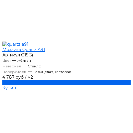
Мозаика Quartz A91
Артикул
G15(5)
—
Цвет
жёлтая
—
Материал
Стекло
—
Поверхность
Глянцевая, Матовая
4 787 руб
/
м2
Купить
Купить