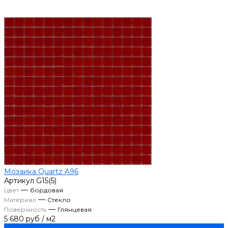
Мозаика Quartz A96
Артикул
G15(5)
—
Цвет
бордовая
—
Материал
Стекло
—
Поверхность
Глянцевая
5 680 руб
/
м2