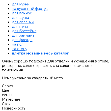
для кухни
на кухонный фартук
для ванной
для душа
для спальни
для печи
для бассейна
для хаммама
для фасада
на пол
на стену
плитка мозаика весь каталог
Очень хорошо подходит для отделки и украшения в отеле,
ресторане, салоне красоты, спа салоне, офисного
помещения.
Цена указана за квадратный метр.
Серия
Цвет
синяя
Материал
Стекло
Поверхность