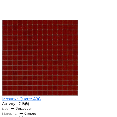
Мозаика Quartz A98
Артикул
G15(5)
—
Цвет
бордовая
—
Материал
Стекло