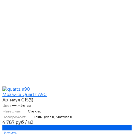
Мозаика Quartz A90
Артикул
G15(5)
—
Цвет
жёлтая
—
Материал
Стекло
—
Поверхность
Глянцевая, Матовая
4 787 руб
/
м2
Купить
Купить