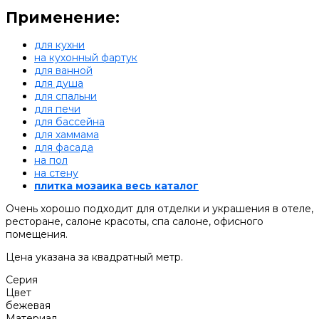
Применение:
для кухни
на кухонный фартук
для ванной
для душа
для спальни
для печи
для бассейна
для хаммама
для фасада
на пол
на стену
плитка мозаика весь каталог
Очень хорошо подходит для отделки и украшения в отеле,
ресторане, салоне красоты, спа салоне, офисного
помещения.
Цена указана за квадратный метр.
Серия
Цвет
бежевая
Материал