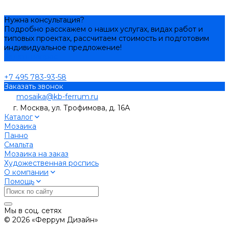
Нужна консультация?
Подробно расскажем о наших услугах, видах работ и
типовых проектах, рассчитаем стоимость и подготовим
индивидуальное предложение!
Задать вопрос
+7 495 783-93-58
Заказать звонок
mosaika@kb-ferrum.ru
г. Москва, ул. Трофимова, д. 16А
Каталог
Мозаика
Панно
Смальта
Мозаика на заказ
Художественная роспись
О компании
Помощь
Мы в соц. сетях
© 2026 «Феррум Дизайн»