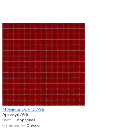
Мозаика Quartz A96
Артикул
A96
—
Цвет
бордовая
—
Материал
Стекло