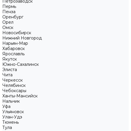
Петрозаводск
Пермь
Пенза
Оренбург
Орел
Омск
Новосибирск
Нижний Новгород
Нарьян-Мар
Хабаровск
Ярославль
Якутск
Южно-Сахалинск
Элиста
Чита
Черкесск
Челябинск
Чебоксары
Ханты-Мансийск
Нальчик
Уфа
Ульяновск
Улан-Удэ
Тюмень
Тула