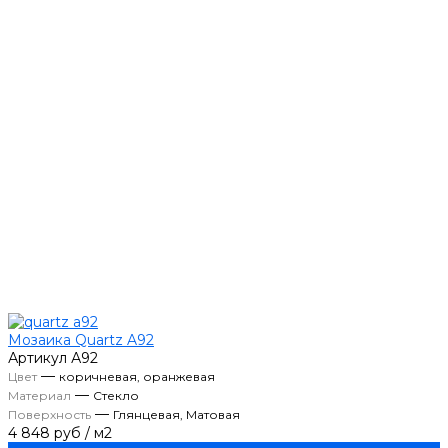
Мозаика Quartz A92
Артикул
А92
—
Цвет
коричневая, оранжевая
—
Материал
Стекло
—
Поверхность
Глянцевая, Матовая
4 848 руб
/
м2