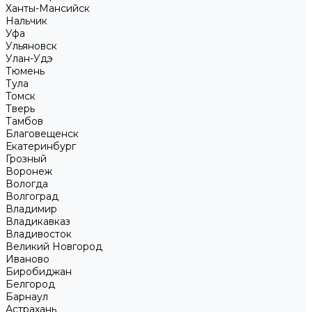
Ханты-Мансийск
Нальчик
Уфа
Ульяновск
Улан-Удэ
Тюмень
Тула
Томск
Тверь
Тамбов
Благовещенск
Екатеринбург
Грозный
Воронеж
Вологда
Волгоград
Владимир
Владикавказ
Владивосток
Великий Новгород
Иваново
Биробиджан
Белгород
Барнаул
Астрахань