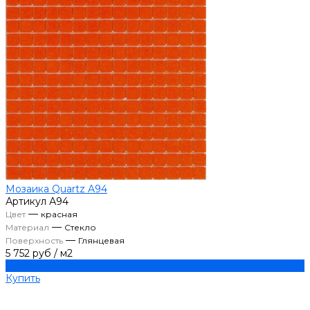
Мозаика Quartz A94
Артикул
А94
—
Цвет
красная
—
Материал
Стекло
—
Поверхность
Глянцевая
5 752 руб
/
м2
Купить
Купить