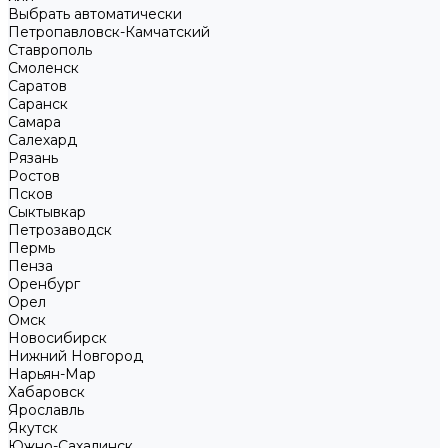
Выбрать автоматически
Петропавловск-Камчатский
Ставрополь
Смоленск
Саратов
Саранск
Самара
Салехард
Рязань
Ростов
Псков
Сыктывкар
Петрозаводск
Пермь
Пенза
Оренбург
Орел
Омск
Новосибирск
Нижний Новгород
Нарьян-Мар
Хабаровск
Ярославль
Якутск
Южно-Сахалинск