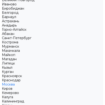
Великий Новгород
Иваново
Биробиджан
Белгород
Барнаул
Астрахань
Анадырь
Горно-Алтайск
Абакан
Санкт-Петербург
Кострома
Мурманск
Махачкала
Майкоп
Магадан
Липецк
Кызыл
Курган
Красноярск
Краснодар
Москва
Киров
Кемерово
Калуга
Калининград