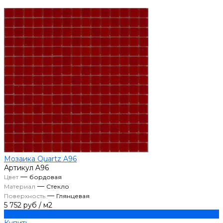
Мозаика Quartz A96
Артикул
A96
—
Цвет
бордовая
—
Материал
Стекло
—
Поверхность
Глянцевая
5 752 руб
/
м2
Купить