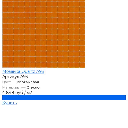
Мозаика Quartz A93
Артикул
А93
—
Цвет
коричневая
—
Материал
Стекло
4 848 руб
/
м2
Купить
Купить