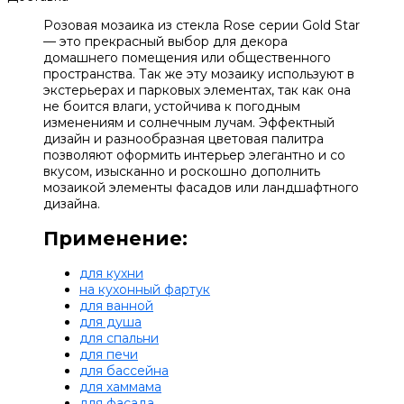
Розовая мозаика из стекла Rose серии Gold Star
— это прекрасный выбор для декора
домашнего помещения или общественного
пространства. Так же эту мозаику используют в
экстерьерах и парковых элементах, так как она
не боится влаги, устойчива к погодным
изменениям и солнечным лучам. Эффектный
дизайн и разнообразная цветовая палитра
позволяют оформить интерьер элегантно и со
вкусом, изысканно и роскошно дополнить
мозаикой элементы фасадов или ландшафтного
дизайна.
Применение:
для кухни
на кухонный фартук
для ванной
для душа
для спальни
для печи
для бассейна
для хаммама
для фасада