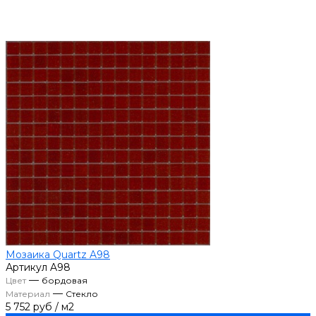
Мозаика Quartz A98
Артикул
A98
—
Цвет
бордовая
—
Материал
Стекло
5 752 руб
/
м2