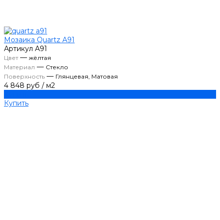
Мозаика Quartz A91
Артикул
А91
—
Цвет
жёлтая
—
Материал
Стекло
—
Поверхность
Глянцевая, Матовая
4 848 руб
/
м2
Купить
Купить