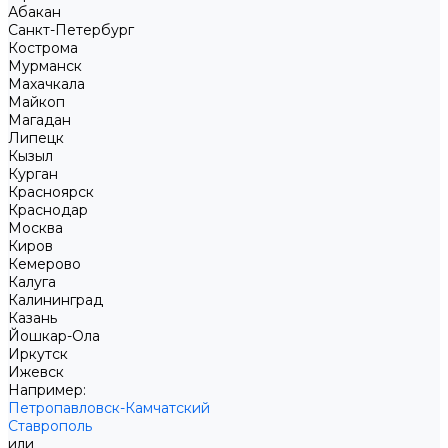
Абакан
Санкт-Петербург
Кострома
Мурманск
Махачкала
Майкоп
Магадан
Липецк
Кызыл
Курган
Красноярск
Краснодар
Москва
Киров
Кемерово
Калуга
Калининград
Казань
Йошкар-Ола
Иркутск
Ижевск
Например:
Петропавловск-Камчатский
Ставрополь
или