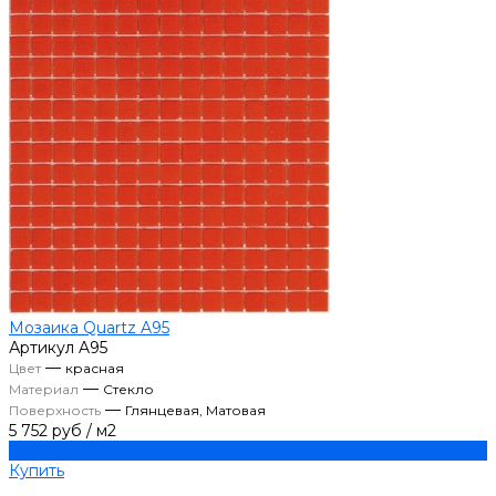
Мозаика Quartz A95
Артикул
A95
—
Цвет
красная
—
Материал
Стекло
—
Поверхность
Глянцевая, Матовая
5 752 руб
/
м2
Купить
Купить