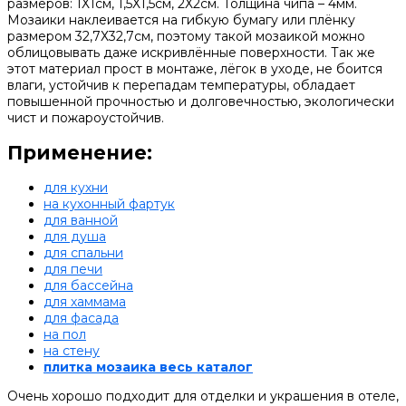
размеров: 1Х1см, 1,5Х1,5см, 2Х2см. Толщина чипа – 4мм.
Мозаики наклеивается на гибкую бумагу или плёнку
размером 32,7Х32,7см, поэтому такой мозаикой можно
облицовывать даже искривлённые поверхности. Так же
этот материал прост в монтаже, лёгок в уходе, не боится
влаги, устойчив к перепадам температуры, обладает
повышенной прочностью и долговечностью, экологически
чист и пожароустойчив.
Применение:
для кухни
на кухонный фартук
для ванной
для душа
для спальни
для печи
для бассейна
для хаммама
для фасада
на пол
на стену
плитка мозаика весь каталог
Очень хорошо подходит для отделки и украшения в отеле,