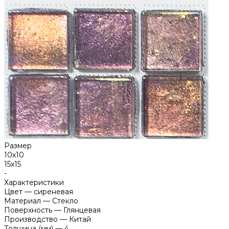
Размер
10х10
15х15
-
Характеристики
Цвет
—
сиреневая
Материал
—
Стекло
Поверхность
—
Глянцевая
Производство
—
Китай
Толщина (мм)
—
4