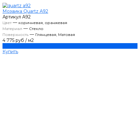
Мозаика Quartz A92
Артикул
А92
—
Цвет
коричневая, оранжевая
—
Материал
Стекло
—
Поверхность
Глянцевая, Матовая
4 775 руб
/
м2
Купить
Купить