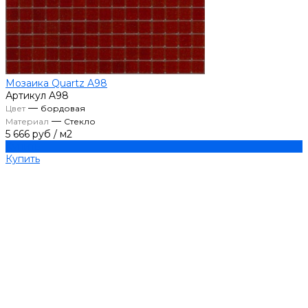
Мозаика Quartz A98
Артикул
A98
—
Цвет
бордовая
—
Материал
Стекло
5 666 руб
/
м2
Купить
Купить