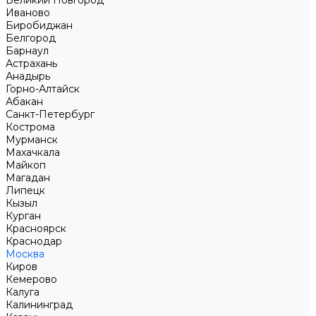
Великий Новгород
Иваново
Биробиджан
Белгород
Барнаул
Астрахань
Анадырь
Горно-Алтайск
Абакан
Санкт-Петербург
Кострома
Мурманск
Махачкала
Майкоп
Магадан
Липецк
Кызыл
Курган
Красноярск
Краснодар
Москва
Киров
Кемерово
Калуга
Калининград