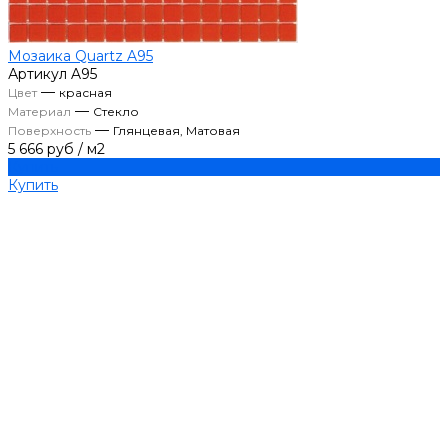
Мозаика Quartz A95
Артикул
A95
—
Цвет
красная
—
Материал
Стекло
—
Поверхность
Глянцевая, Матовая
5 666 руб
/
м2
Купить
Купить