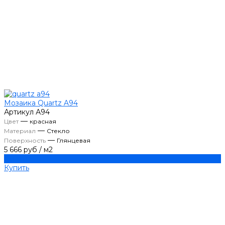
Мозаика Quartz A94
Артикул
А94
—
Цвет
красная
—
Материал
Стекло
—
Поверхность
Глянцевая
5 666 руб
/
м2
Купить
Купить