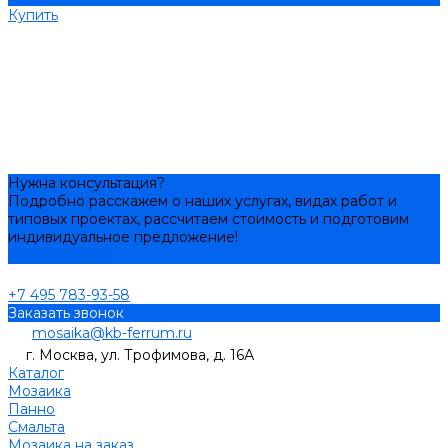
Купить
Нужна консультация?
Подробно расскажем о наших услугах, видах работ и
типовых проектах, рассчитаем стоимость и подготовим
индивидуальное предложение!
Задать вопрос
+7 495 783-93-58
Заказать звонок
mosaika@kb-ferrum.ru
г. Москва, ул. Трофимова, д. 16А
Каталог
Мозаика
Панно
Смальта
Мозаика на заказ