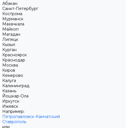
Абакан
Санкт-Петербург
Кострома
Мурманск
Махачкала
Майкоп
Магадан
Липецк
Кызыл
Курган
Красноярск
Краснодар
Москва
Киров
Кемерово
Калуга
Калининград
Казань
Йошкар-Ола
Иркутск
Ижевск
Например:
Петропавловск-Камчатский
Ставрополь
или