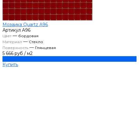
Мозаика Quartz A96
Артикул
A96
—
Цвет
бордовая
—
Материал
Стекло
—
Поверхность
Глянцевая
5 666 руб
/
м2
Купить
Купить