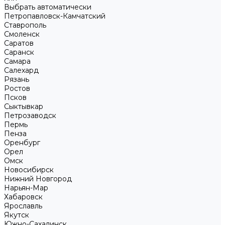
Выбрать автоматически
Петропавловск-Камчатский
Ставрополь
Смоленск
Саратов
Саранск
Самара
Салехард
Рязань
Ростов
Псков
Сыктывкар
Петрозаводск
Пермь
Пенза
Оренбург
Орел
Омск
Новосибирск
Нижний Новгород
Нарьян-Мар
Хабаровск
Ярославль
Якутск
Южно-Сахалинск