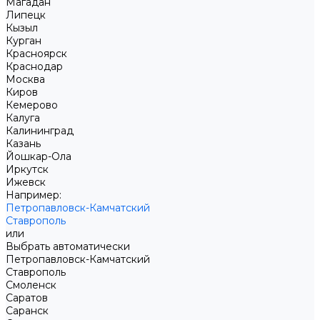
Магадан
Липецк
Кызыл
Курган
Красноярск
Краснодар
Москва
Киров
Кемерово
Калуга
Калининград
Казань
Йошкар-Ола
Иркутск
Ижевск
Например:
Петропавловск-Камчатский
Ставрополь
или
Выбрать автоматически
Петропавловск-Камчатский
Ставрополь
Смоленск
Саратов
Саранск