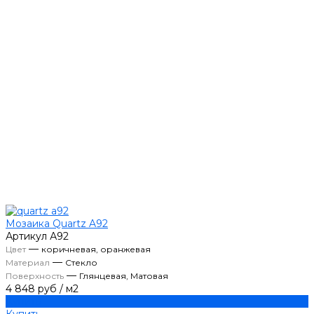
Мозаика Quartz A92
Артикул
А92
—
Цвет
коричневая, оранжевая
—
Материал
Стекло
—
Поверхность
Глянцевая, Матовая
4 848 руб
/
м2
Купить