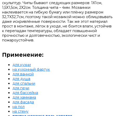
скульптур. Чипы бывают следующих размеров: 1Х1см,
1,5Х1,5см, 2Х2см. Толщина чипа – 4мм. Мозаинки
наклеивается на гибкую бумагу или плёнку размером
32,7Х32,7см, поэтому такой мозаикой можно облицовывать
даже искривлённые поверхности. Так же этот материал
прост в монтаже, лёгок в уходе, не боится влаги, устойчив
к перепадам температуры, обладает повышенной
прочностью и долговечностью, экологически чист и
пожароустойчив.
Применение:
для кухни
на кухонный фартук
для ванной
для душа
для спальни
для печи
для бассейна
для хаммама
для фасада
на пол
на стену