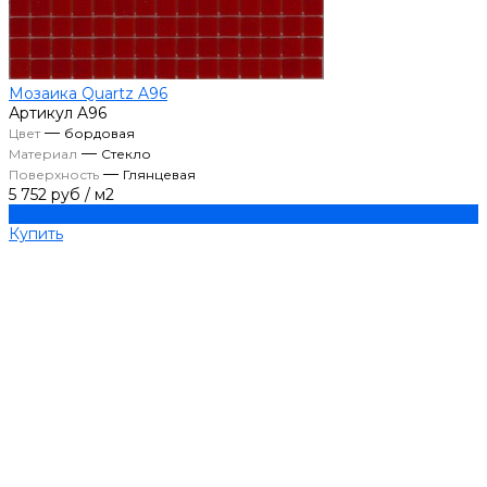
Мозаика Quartz A96
Артикул
A96
—
Цвет
бордовая
—
Материал
Стекло
—
Поверхность
Глянцевая
5 752 руб
/
м2
Купить
Купить