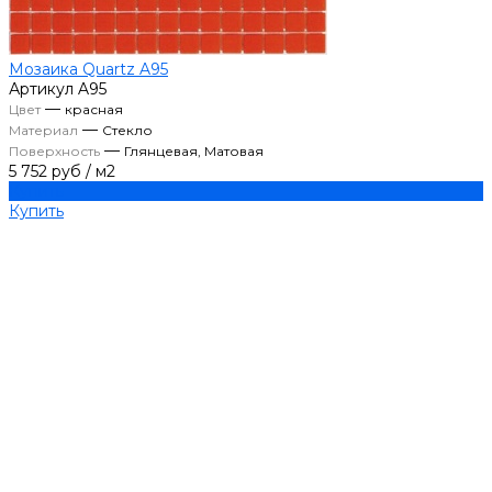
Мозаика Quartz A95
Артикул
A95
—
Цвет
красная
—
Материал
Стекло
—
Поверхность
Глянцевая, Матовая
5 752 руб
/
м2
Купить
Купить