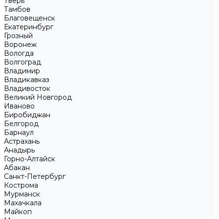
Тверь
Тамбов
Благовещенск
Екатеринбург
Грозный
Воронеж
Вологда
Волгоград
Владимир
Владикавказ
Владивосток
Великий Новгород
Иваново
Биробиджан
Белгород
Барнаул
Астрахань
Анадырь
Горно-Алтайск
Абакан
Санкт-Петербург
Кострома
Мурманск
Махачкала
Майкоп