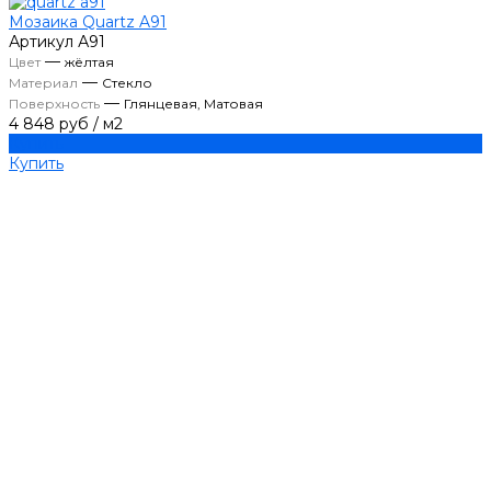
Мозаика Quartz A91
Артикул
А91
—
Цвет
жёлтая
—
Материал
Стекло
—
Поверхность
Глянцевая, Матовая
4 848 руб
/
м2
Купить
Купить