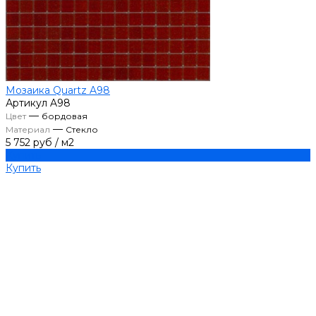
Мозаика Quartz A98
Артикул
A98
—
Цвет
бордовая
—
Материал
Стекло
5 752 руб
/
м2
Купить
Купить