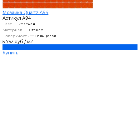
Мозаика Quartz A94
Артикул
А94
—
Цвет
красная
—
Материал
Стекло
—
Поверхность
Глянцевая
5 752 руб
/
м2
Купить
Купить