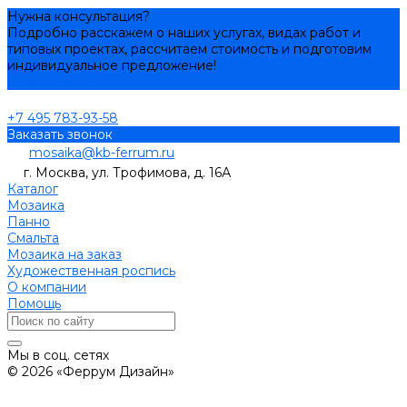
Нужна консультация?
Подробно расскажем о наших услугах, видах работ и
типовых проектах, рассчитаем стоимость и подготовим
индивидуальное предложение!
Задать вопрос
+7 495 783-93-58
Заказать звонок
mosaika@kb-ferrum.ru
г. Москва, ул. Трофимова, д. 16А
Каталог
Мозаика
Панно
Смальта
Мозаика на заказ
Художественная роспись
О компании
Помощь
Мы в соц. сетях
© 2026 «Феррум Дизайн»