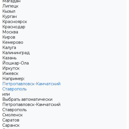
Магадан
Липецк
Кызыл
Курган
Красноярск
Краснодар
Москва
Киров
Кемерово
Калуга
Калининград
Казань
Йошкар-Ола
Иркутск
Ижевск
Например:
Петропавловск-Камчатский
Ставрополь
или
Выбрать автоматически
Петропавловск-Камчатский
Ставрополь
Смоленск
Саратов
Саранск