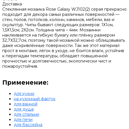
Доставка
Стеклянная мозаика Rose Galaxy WJ102(2) серая прекрасно
подходит для декора самых различных поверхностей —
стен, полов, потолков, колонн, каминов, мебели, ваз и
скульптур. Чипы бывают следующих размеров: 1Х1см,
1,5Х1,5см, 2Х2см. Толщина чипа – 4мм. Мозаинки
наклеивается на гибкую бумагу или плёнку размером
32,7Х32,7см, поэтому такой мозаикой можно облицовывать
даже искривлённые поверхности. Так же этот материал
прост в монтаже, лёгок в уходе, не боится влаги, устойчив
к перепадам температуры, обладает повышенной
прочностью и долговечностью, экологически чист и
пожароустойчив.
Применение:
для кухни
на кухонный фартук
для ванной
для душа
для спальни
для печи
для бассейна