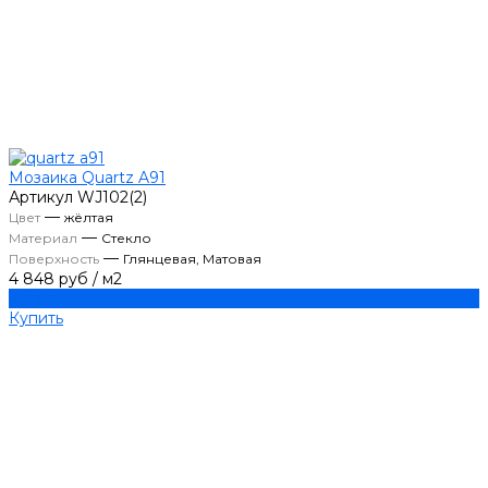
Мозаика Quartz A91
Артикул
WJ102(2)
—
Цвет
жёлтая
—
Материал
Стекло
—
Поверхность
Глянцевая, Матовая
4 848 руб
/
м2
Купить
Купить