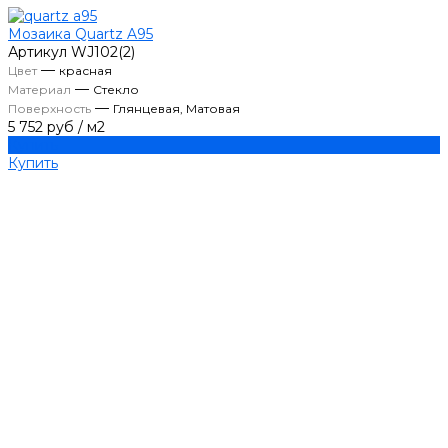
Мозаика Quartz A95
Артикул
WJ102(2)
—
Цвет
красная
—
Материал
Стекло
—
Поверхность
Глянцевая, Матовая
5 752 руб
/
м2
Купить
Купить