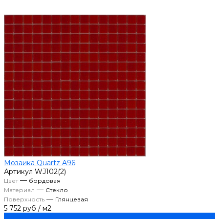
Мозаика Quartz A96
Артикул
WJ102(2)
—
Цвет
бордовая
—
Материал
Стекло
—
Поверхность
Глянцевая
5 752 руб
/
м2
Купить