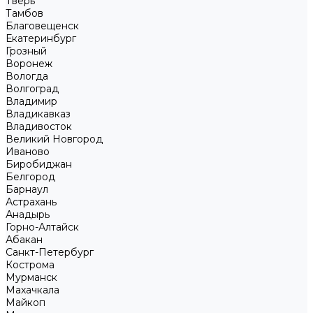
Тверь
Тамбов
Благовещенск
Екатеринбург
Грозный
Воронеж
Вологда
Волгоград
Владимир
Владикавказ
Владивосток
Великий Новгород
Иваново
Биробиджан
Белгород
Барнаул
Астрахань
Анадырь
Горно-Алтайск
Абакан
Санкт-Петербург
Кострома
Мурманск
Махачкала
Майкоп