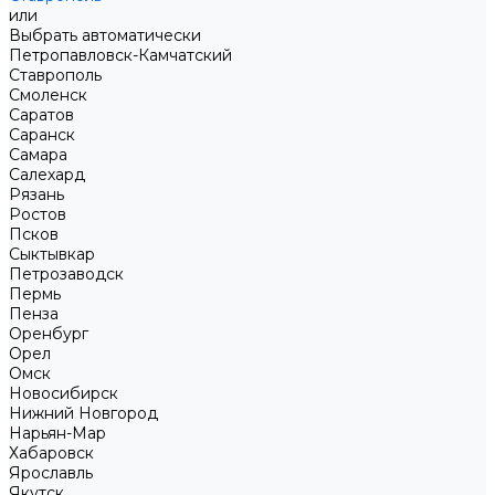
или
Выбрать автоматически
Петропавловск-Камчатский
Ставрополь
Смоленск
Саратов
Саранск
Самара
Салехард
Рязань
Ростов
Псков
Сыктывкар
Петрозаводск
Пермь
Пенза
Оренбург
Орел
Омск
Новосибирск
Нижний Новгород
Нарьян-Мар
Хабаровск
Ярославль
Якутск