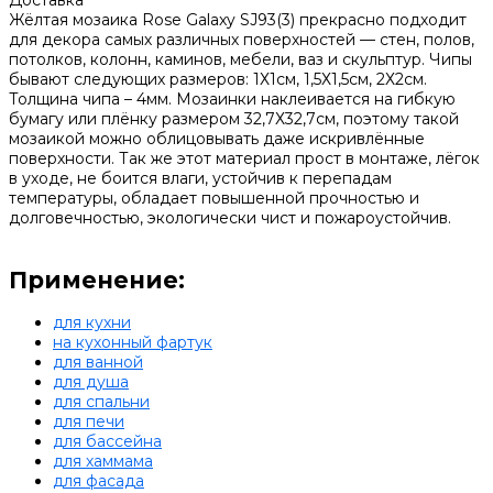
Жёлтая мозаика Rose Galaxy SJ93(3) прекрасно подходит
для декора самых различных поверхностей — стен, полов,
потолков, колонн, каминов, мебели, ваз и скульптур. Чипы
бывают следующих размеров: 1Х1см, 1,5Х1,5см, 2Х2см.
Толщина чипа – 4мм. Мозаинки наклеивается на гибкую
бумагу или плёнку размером 32,7Х32,7см, поэтому такой
мозаикой можно облицовывать даже искривлённые
поверхности. Так же этот материал прост в монтаже, лёгок
в уходе, не боится влаги, устойчив к перепадам
температуры, обладает повышенной прочностью и
долговечностью, экологически чист и пожароустойчив.
Применение:
для кухни
на кухонный фартук
для ванной
для душа
для спальни
для печи
для бассейна
для хаммама
для фасада