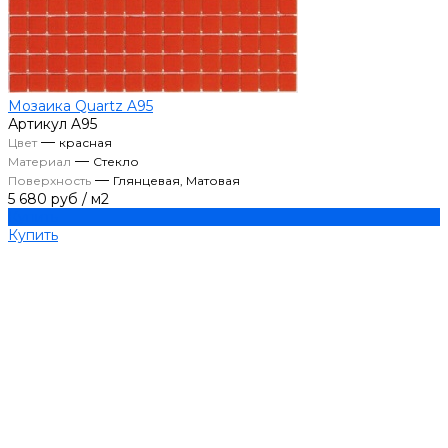
Мозаика Quartz A95
Артикул
A95
—
Цвет
красная
—
Материал
Стекло
—
Поверхность
Глянцевая, Матовая
5 680 руб
/
м2
Купить
Купить