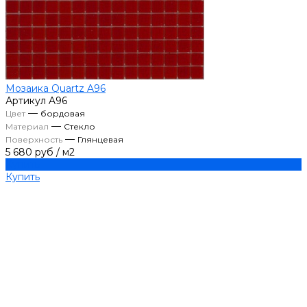
Мозаика Quartz A96
Артикул
A96
—
Цвет
бордовая
—
Материал
Стекло
—
Поверхность
Глянцевая
5 680 руб
/
м2
Купить
Купить