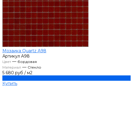
Мозаика Quartz A98
Артикул
A98
—
Цвет
бордовая
—
Материал
Стекло
5 680 руб
/
м2
Купить
Купить