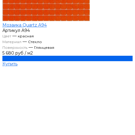
Мозаика Quartz A94
Артикул
А94
—
Цвет
красная
—
Материал
Стекло
—
Поверхность
Глянцевая
5 680 руб
/
м2
Купить
Купить