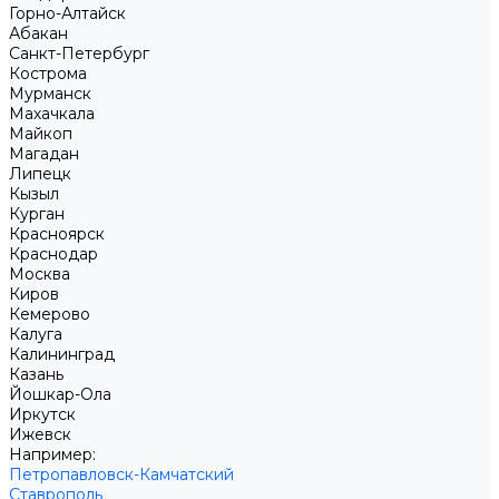
Горно-Алтайск
Абакан
Санкт-Петербург
Кострома
Мурманск
Махачкала
Майкоп
Магадан
Липецк
Кызыл
Курган
Красноярск
Краснодар
Москва
Киров
Кемерово
Калуга
Калининград
Казань
Йошкар-Ола
Иркутск
Ижевск
Например:
Петропавловск-Камчатский
Ставрополь