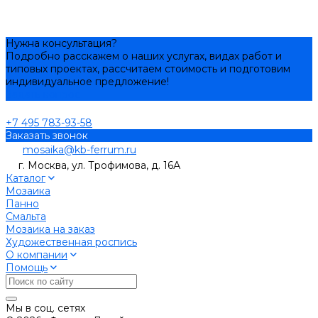
Нужна консультация?
Подробно расскажем о наших услугах, видах работ и
типовых проектах, рассчитаем стоимость и подготовим
индивидуальное предложение!
Задать вопрос
+7 495 783-93-58
Заказать звонок
mosaika@kb-ferrum.ru
г. Москва, ул. Трофимова, д. 16А
Каталог
Мозаика
Панно
Смальта
Мозаика на заказ
Художественная роспись
О компании
Помощь
Мы в соц. сетях