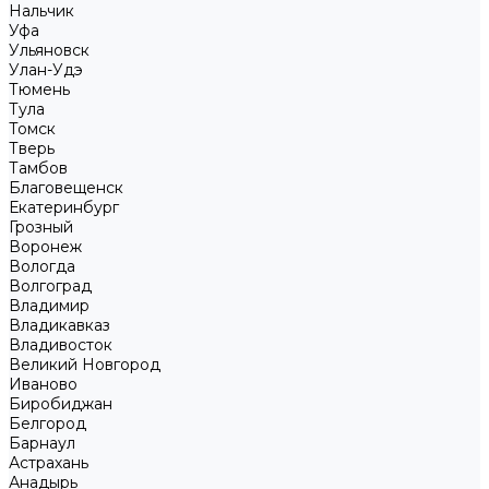
Нальчик
Уфа
Ульяновск
Улан-Удэ
Тюмень
Тула
Томск
Тверь
Тамбов
Благовещенск
Екатеринбург
Грозный
Воронеж
Вологда
Волгоград
Владимир
Владикавказ
Владивосток
Великий Новгород
Иваново
Биробиджан
Белгород
Барнаул
Астрахань
Анадырь