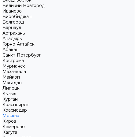
Владивосток
Великий Новгород
Иваново
Биробиджан
Белгород
Барнаул
Астрахань
Анадырь
Горно-Алтайск
Абакан
Санкт-Петербург
Кострома
Мурманск
Махачкала
Майкоп
Магадан
Липецк
Кызыл
Курган
Красноярск
Краснодар
Москва
Киров
Кемерово
Калуга