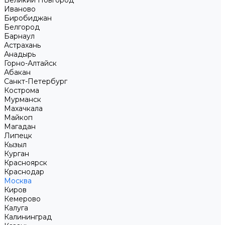
Великий Новгород
Иваново
Биробиджан
Белгород
Барнаул
Астрахань
Анадырь
Горно-Алтайск
Абакан
Санкт-Петербург
Кострома
Мурманск
Махачкала
Майкоп
Магадан
Липецк
Кызыл
Курган
Красноярск
Краснодар
Москва
Киров
Кемерово
Калуга
Калининград