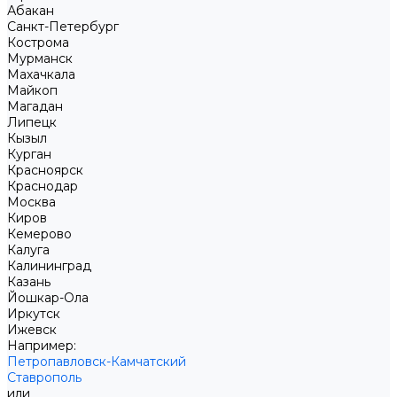
Абакан
Санкт-Петербург
Кострома
Мурманск
Махачкала
Майкоп
Магадан
Липецк
Кызыл
Курган
Красноярск
Краснодар
Москва
Киров
Кемерово
Калуга
Калининград
Казань
Йошкар-Ола
Иркутск
Ижевск
Например:
Петропавловск-Камчатский
Ставрополь
или