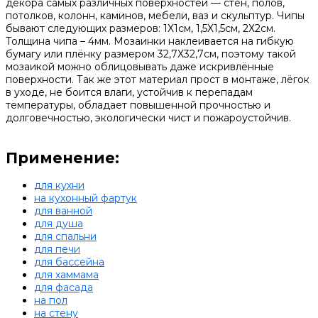
декора самых различных поверхностей — стен, полов,
потолков, колонн, каминов, мебели, ваз и скульптур. Чипы
бывают следующих размеров: 1Х1см, 1,5Х1,5см, 2Х2см.
Толщина чипа – 4мм. Мозаинки наклеивается на гибкую
бумагу или плёнку размером 32,7Х32,7см, поэтому такой
мозаикой можно облицовывать даже искривлённые
поверхности. Так же этот материал прост в монтаже, лёгок
в уходе, не боится влаги, устойчив к перепадам
температуры, обладает повышенной прочностью и
долговечностью, экологически чист и пожароустойчив.
Применение:
для кухни
на кухонный фартук
для ванной
для душа
для спальни
для печи
для бассейна
для хаммама
для фасада
на пол
на стену