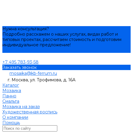
Нужна консультация?
Подробно расскажем о наших услугах, видах работ и
типовых проектах, рассчитаем стоимость и подготовим
индивидуальное предложение!
Задать вопрос
+7 495 783-93-58
Заказать звонок
mosaika@kb-ferrum.ru
г. Москва, ул. Трофимова, д. 16А
Каталог
Мозаика
Панно
Смальта
Мозаика на заказ
Художественная роспись
О компании
Помощь