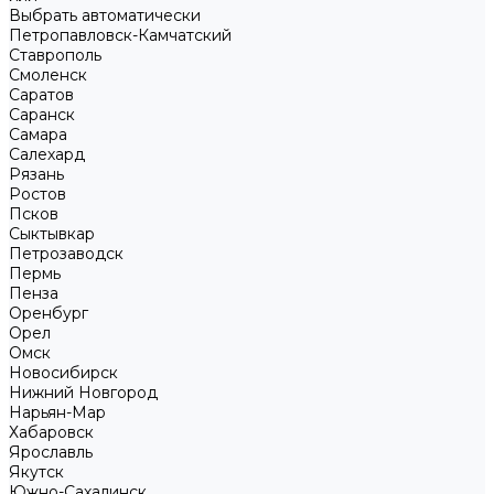
Выбрать автоматически
Петропавловск-Камчатский
Ставрополь
Смоленск
Саратов
Саранск
Самара
Салехард
Рязань
Ростов
Псков
Сыктывкар
Петрозаводск
Пермь
Пенза
Оренбург
Орел
Омск
Новосибирск
Нижний Новгород
Нарьян-Мар
Хабаровск
Ярославль
Якутск
Южно-Сахалинск