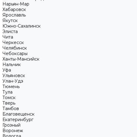
Нарьян-Мар
Хабаровск
Ярославль
Якутск
Южно-Сахалинск
Элиста
Чита
Черкесск
Челябинск
Чебоксары
Ханты-Мансийск
Нальчик
Уфа
Ульяновск
Улан-Удэ
Тюмень
Тула
Томск
Тверь
Тамбов
Благовещенск
Екатеринбург
Грозный
Воронеж
Вологда