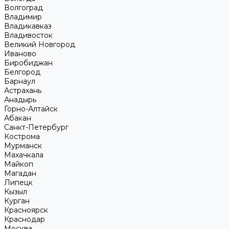
Волгоград
Владимир
Владикавказ
Владивосток
Великий Новгород
Иваново
Биробиджан
Белгород
Барнаул
Астрахань
Анадырь
Горно-Алтайск
Абакан
Санкт-Петербург
Кострома
Мурманск
Махачкала
Майкоп
Магадан
Липецк
Кызыл
Курган
Красноярск
Краснодар
Москва