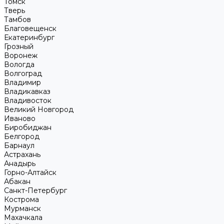
Томск
Тверь
Тамбов
Благовещенск
Екатеринбург
Грозный
Воронеж
Вологда
Волгоград
Владимир
Владикавказ
Владивосток
Великий Новгород
Иваново
Биробиджан
Белгород
Барнаул
Астрахань
Анадырь
Горно-Алтайск
Абакан
Санкт-Петербург
Кострома
Мурманск
Махачкала