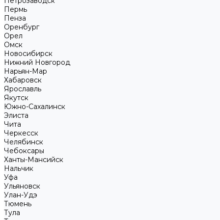
Петрозаводск
Пермь
Пенза
Оренбург
Орел
Омск
Новосибирск
Нижний Новгород
Нарьян-Мар
Хабаровск
Ярославль
Якутск
Южно-Сахалинск
Элиста
Чита
Черкесск
Челябинск
Чебоксары
Ханты-Мансийск
Нальчик
Уфа
Ульяновск
Улан-Удэ
Тюмень
Тула