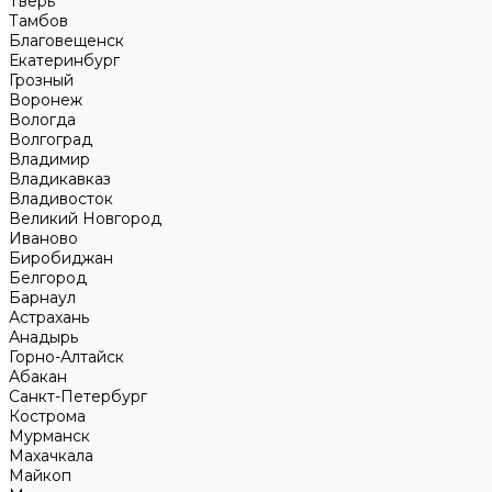
Тверь
Тамбов
Благовещенск
Екатеринбург
Грозный
Воронеж
Вологда
Волгоград
Владимир
Владикавказ
Владивосток
Великий Новгород
Иваново
Биробиджан
Белгород
Барнаул
Астрахань
Анадырь
Горно-Алтайск
Абакан
Санкт-Петербург
Кострома
Мурманск
Махачкала
Майкоп