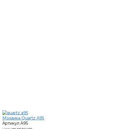
Мозаика Quartz A95
Артикул
A95
—
Цвет
красная