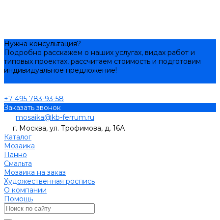
Нужна консультация?
Подробно расскажем о наших услугах, видах работ и
типовых проектах, рассчитаем стоимость и подготовим
индивидуальное предложение!
Задать вопрос
+7 495 783-93-58
Заказать звонок
mosaika@kb-ferrum.ru
г. Москва, ул. Трофимова, д. 16А
Каталог
Мозаика
Панно
Смальта
Мозаика на заказ
Художественная роспись
О компании
Помощь