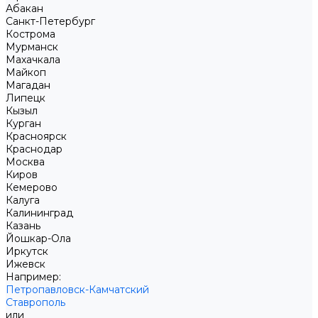
Абакан
Санкт-Петербург
Кострома
Мурманск
Махачкала
Майкоп
Магадан
Липецк
Кызыл
Курган
Красноярск
Краснодар
Москва
Киров
Кемерово
Калуга
Калининград
Казань
Йошкар-Ола
Иркутск
Ижевск
Например:
Петропавловск-Камчатский
Ставрополь
или