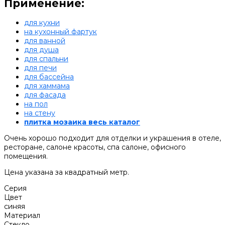
Применение:
для кухни
на кухонный фартук
для ванной
для душа
для спальни
для печи
для бассейна
для хаммама
для фасада
на пол
на стену
плитка мозаика весь каталог
Очень хорошо подходит для отделки и украшения в отеле,
ресторане, салоне красоты, спа салоне, офисного
помещения.
Цена указана за квадратный метр.
Серия
Цвет
синяя
Материал
Стекло