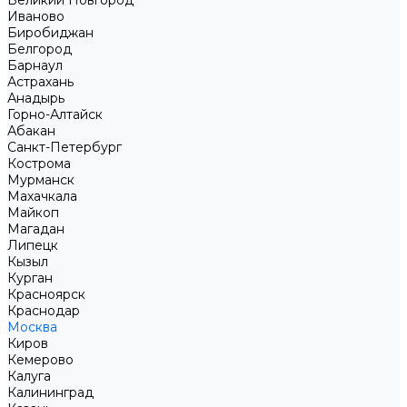
Великий Новгород
Иваново
Биробиджан
Белгород
Барнаул
Астрахань
Анадырь
Горно-Алтайск
Абакан
Санкт-Петербург
Кострома
Мурманск
Махачкала
Майкоп
Магадан
Липецк
Кызыл
Курган
Красноярск
Краснодар
Москва
Киров
Кемерово
Калуга
Калининград