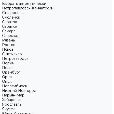
Выбрать автоматически
Петропавловск-Камчатский
Ставрополь
Смоленск
Саратов
Саранск
Самара
Салехард
Рязань
Ростов
Псков
Сыктывкар
Петрозаводск
Пермь
Пенза
Оренбург
Орел
Омск
Новосибирск
Нижний Новгород
Нарьян-Мар
Хабаровск
Ярославль
Якутск
Южно-Сахалинск