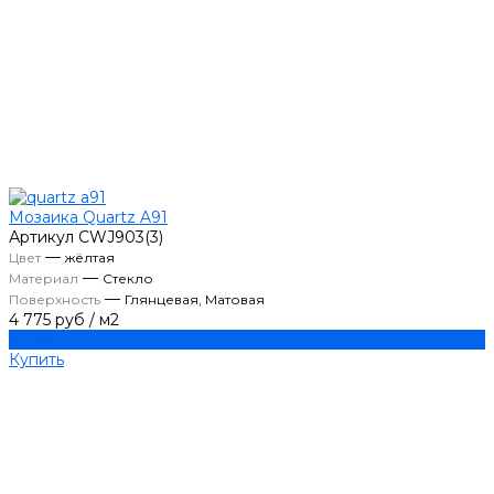
Мозаика Quartz A91
Артикул
CWJ903(3)
—
Цвет
жёлтая
—
Материал
Стекло
—
Поверхность
Глянцевая, Матовая
4 775 руб
/
м2
Купить
Купить