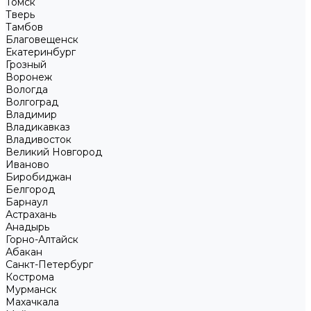
Томск
Тверь
Тамбов
Благовещенск
Екатеринбург
Грозный
Воронеж
Вологда
Волгоград
Владимир
Владикавказ
Владивосток
Великий Новгород
Иваново
Биробиджан
Белгород
Барнаул
Астрахань
Анадырь
Горно-Алтайск
Абакан
Санкт-Петербург
Кострома
Мурманск
Махачкала