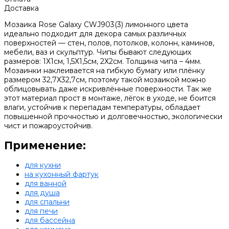
Доставка
Мозаика Rose Galaxy CWJ903(3) лимонного цвета
идеально подходит для декора самых различных
поверхностей — стен, полов, потолков, колонн, каминов,
мебели, ваз и скульптур. Чипы бывают следующих
размеров: 1Х1см, 1,5Х1,5см, 2Х2см. Толщина чипа – 4мм.
Мозаинки наклеивается на гибкую бумагу или плёнку
размером 32,7Х32,7см, поэтому такой мозаикой можно
облицовывать даже искривлённые поверхности. Так же
этот материал прост в монтаже, лёгок в уходе, не боится
влаги, устойчив к перепадам температуры, обладает
повышенной прочностью и долговечностью, экологически
чист и пожароустойчив.
Применение:
для кухни
на кухонный фартук
для ванной
для душа
для спальни
для печи
для бассейна