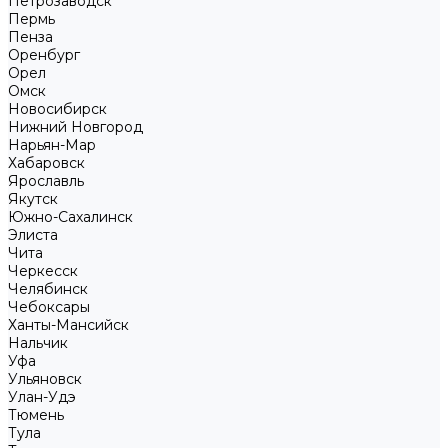
Петрозаводск
Пермь
Пенза
Оренбург
Орел
Омск
Новосибирск
Нижний Новгород
Нарьян-Мар
Хабаровск
Ярославль
Якутск
Южно-Сахалинск
Элиста
Чита
Черкесск
Челябинск
Чебоксары
Ханты-Мансийск
Нальчик
Уфа
Ульяновск
Улан-Удэ
Тюмень
Тула