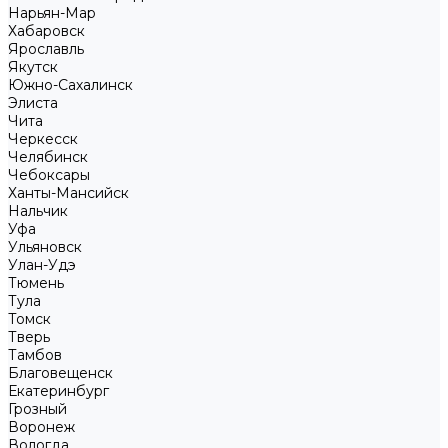
Нарьян-Мар
Хабаровск
Ярославль
Якутск
Южно-Сахалинск
Элиста
Чита
Черкесск
Челябинск
Чебоксары
Ханты-Мансийск
Нальчик
Уфа
Ульяновск
Улан-Удэ
Тюмень
Тула
Томск
Тверь
Тамбов
Благовещенск
Екатеринбург
Грозный
Воронеж
Вологда