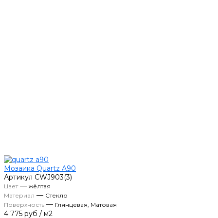
Мозаика Quartz A90
Артикул
CWJ903(3)
—
Цвет
жёлтая
—
Материал
Стекло
—
Поверхность
Глянцевая, Матовая
4 775 руб
/
м2