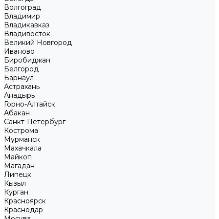
Волгоград
Владимир
Владикавказ
Владивосток
Великий Новгород
Иваново
Биробиджан
Белгород
Барнаул
Астрахань
Анадырь
Горно-Алтайск
Абакан
Санкт-Петербург
Кострома
Мурманск
Махачкала
Майкоп
Магадан
Липецк
Кызыл
Курган
Красноярск
Краснодар
Москва