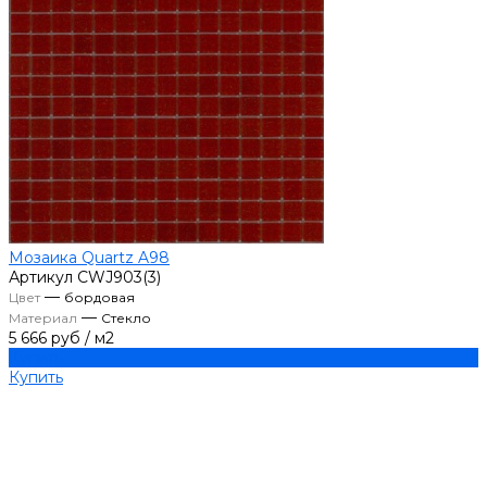
Мозаика Quartz A98
Артикул
CWJ903(3)
—
Цвет
бордовая
—
Материал
Стекло
5 666 руб
/
м2
Купить
Купить