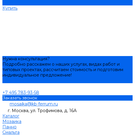
Купить
Купить
Нужна консультация?
Подробно расскажем о наших услугах, видах работ и
типовых проектах, рассчитаем стоимость и подготовим
индивидуальное предложение!
Задать вопрос
+7 495 783-93-58
Заказать звонок
mosaika@kb-ferrum.ru
г. Москва, ул. Трофимова, д. 16А
Каталог
Мозаика
Панно
Смальта