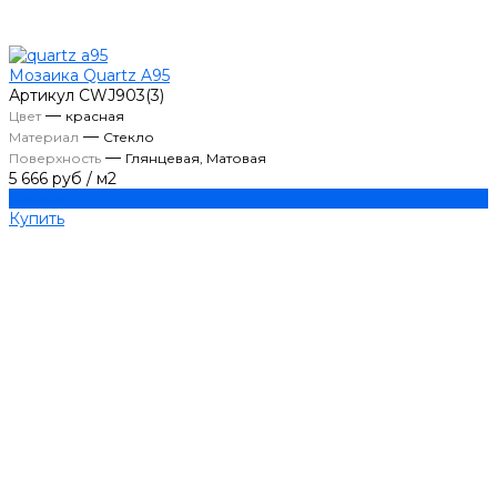
Мозаика Quartz A95
Артикул
CWJ903(3)
—
Цвет
красная
—
Материал
Стекло
—
Поверхность
Глянцевая, Матовая
5 666 руб
/
м2
Купить
Купить