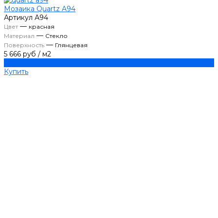
Мозаика Quartz A94
Артикул
А94
—
Цвет
красная
—
Материал
Стекло
—
Поверхность
Глянцевая
5 666 руб
/
м2
Купить
Купить