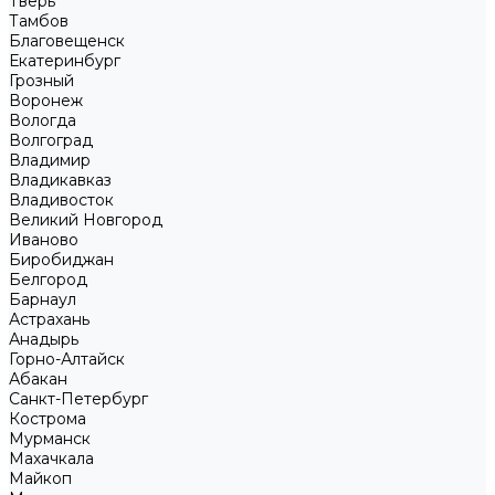
Тверь
Тамбов
Благовещенск
Екатеринбург
Грозный
Воронеж
Вологда
Волгоград
Владимир
Владикавказ
Владивосток
Великий Новгород
Иваново
Биробиджан
Белгород
Барнаул
Астрахань
Анадырь
Горно-Алтайск
Абакан
Санкт-Петербург
Кострома
Мурманск
Махачкала
Майкоп