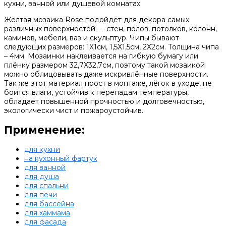
кухни, ванной или душевой комнатах.
Жёлтая мозаика Rose подойдёт для декора самых
различных поверхностей — стен, полов, потолков, колонн,
каминов, мебели, ваз и скульптур. Чипы бывают
следующих размеров: 1Х1см, 1,5Х1,5см, 2Х2см. Толщина чипа
– 4мм. Мозаинки наклеивается на гибкую бумагу или
плёнку размером 32,7Х32,7см, поэтому такой мозаикой
можно облицовывать даже искривлённые поверхности.
Так же этот материал прост в монтаже, лёгок в уходе, не
боится влаги, устойчив к перепадам температуры,
обладает повышенной прочностью и долговечностью,
экологически чист и пожароустойчив.
Применение:
для кухни
на кухонный фартук
для ванной
для душа
для спальни
для печи
для бассейна
для хаммама
для фасада