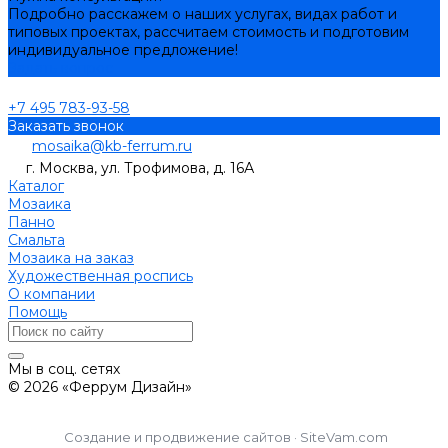
Подробно расскажем о наших услугах, видах работ и
типовых проектах, рассчитаем стоимость и подготовим
индивидуальное предложение!
Задать вопрос
+7 495 783-93-58
Заказать звонок
mosaika@kb-ferrum.ru
г. Москва, ул. Трофимова, д. 16А
Каталог
Мозаика
Панно
Смальта
Мозаика на заказ
Художественная роспись
О компании
Помощь
Мы в соц. сетях
© 2026 «Феррум Дизайн»
Создание и продвижение сайтов · SiteVam.com