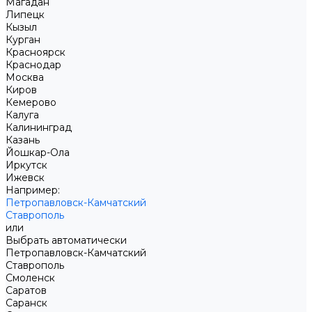
Магадан
Липецк
Кызыл
Курган
Красноярск
Краснодар
Москва
Киров
Кемерово
Калуга
Калининград
Казань
Йошкар-Ола
Иркутск
Ижевск
Например:
Петропавловск-Камчатский
Ставрополь
или
Выбрать автоматически
Петропавловск-Камчатский
Ставрополь
Смоленск
Саратов
Саранск