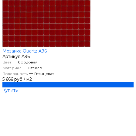
Мозаика Quartz A96
Артикул
A96
—
Цвет
бордовая
—
Материал
Стекло
—
Поверхность
Глянцевая
5 666 руб
/
м2
Купить
Купить