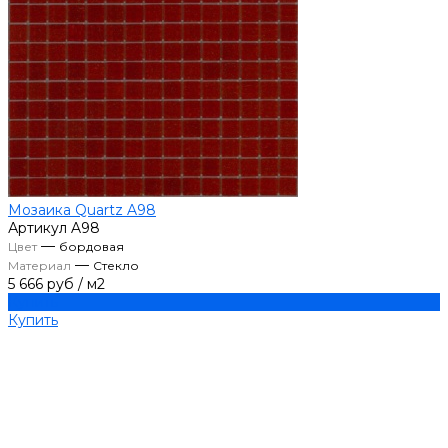
Мозаика Quartz A98
Артикул
A98
—
Цвет
бордовая
—
Материал
Стекло
5 666 руб
/
м2
Купить
Купить