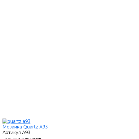
Мозаика Quartz A93
Артикул
А93
—
Цвет
коричневая