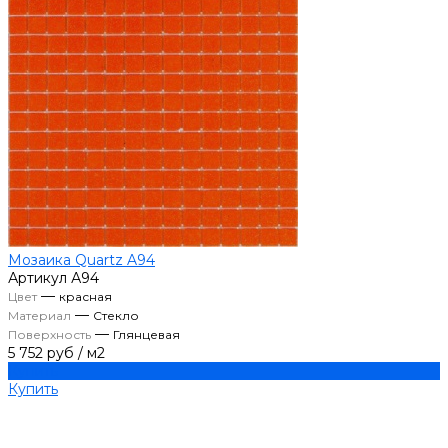
Мозаика Quartz A94
Артикул
А94
—
Цвет
красная
—
Материал
Стекло
—
Поверхность
Глянцевая
5 752 руб
/
м2
Купить
Купить