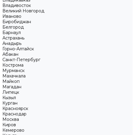
Владикавказ
Владивосток
Великий Новгород
Иваново
Биробиджан
Белгород
Барнаул
Астрахань
Анадырь
Горно-Алтайск
Абакан
Санкт-Петербург
Кострома
Мурманск
Махачкала
Майкоп
Магадан
Липецк
Кызыл
Курган
Красноярск
Краснодар
Москва
Киров
Кемерово