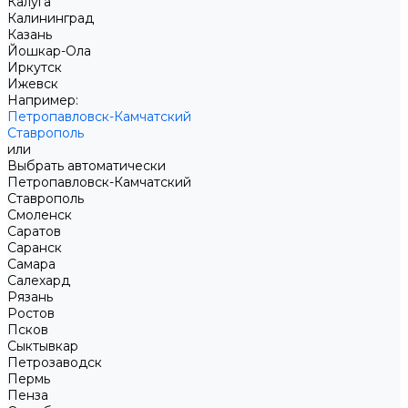
Калуга
Калининград
Казань
Йошкар-Ола
Иркутск
Ижевск
Например:
Петропавловск-Камчатский
Ставрополь
или
Выбрать автоматически
Петропавловск-Камчатский
Ставрополь
Смоленск
Саратов
Саранск
Самара
Салехард
Рязань
Ростов
Псков
Сыктывкар
Петрозаводск
Пермь
Пенза