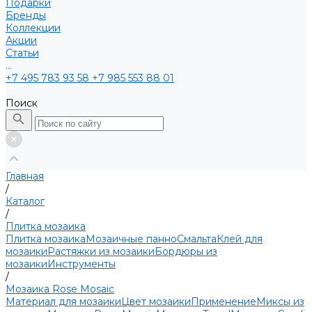
Подарки
Бренды
Коллекции
Акции
Статьи
...
+7 495 783 93 58
+7 985 553 88 01
Поиск
Главная
/
Каталог
/
Плитка мозаика
Плитка мозаика
Мозаичные панно
Смальта
Клей для
мозаики
Растяжки из мозаики
Бордюры из
мозаики
Инструменты
/
Мозаика Rose Mosaic
Материал для мозаики
Цвет мозаики
Применение
Миксы из