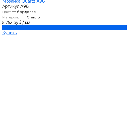
Мозаика Quartz A98
Артикул
A98
—
Цвет
бордовая
—
Материал
Стекло
5 752 руб
/
м2
Купить
Купить