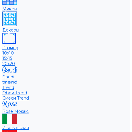
Миксы
Декоры
Размер
10х10
15х15
20х20
Gaudi
Trend
Обои Trend
Смеси Trend
Rose Mosaic
Итальянская