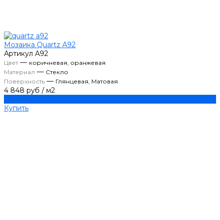
Мозаика Quartz A92
Артикул
А92
—
Цвет
коричневая, оранжевая
—
Материал
Стекло
—
Поверхность
Глянцевая, Матовая
4 848 руб
/
м2
Купить
Купить