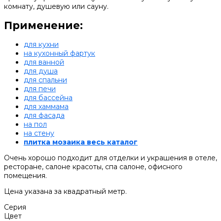
комнату, душевую или сауну.
Применение:
для кухни
на кухонный фартук
для ванной
для душа
для спальни
для печи
для бассейна
для хаммама
для фасада
на пол
на стену
плитка мозаика весь каталог
Очень хорошо подходит для отделки и украшения в отеле,
ресторане, салоне красоты, спа салоне, офисного
помещения.
Цена указана за квадратный метр.
Серия
Цвет