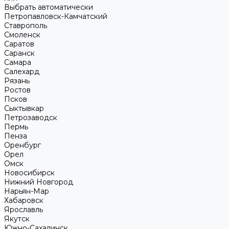
Выбрать автоматически
Петропавловск-Камчатский
Ставрополь
Смоленск
Саратов
Саранск
Самара
Салехард
Рязань
Ростов
Псков
Сыктывкар
Петрозаводск
Пермь
Пенза
Оренбург
Орел
Омск
Новосибирск
Нижний Новгород
Нарьян-Мар
Хабаровск
Ярославль
Якутск
Южно-Сахалинск