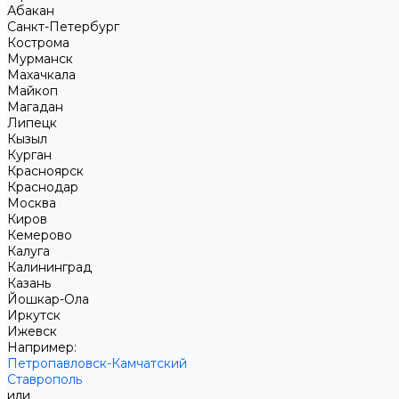
Абакан
Санкт-Петербург
Кострома
Мурманск
Махачкала
Майкоп
Магадан
Липецк
Кызыл
Курган
Красноярск
Краснодар
Москва
Киров
Кемерово
Калуга
Калининград
Казань
Йошкар-Ола
Иркутск
Ижевск
Например:
Петропавловск-Камчатский
Ставрополь
или