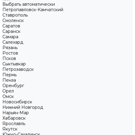
Выбрать автоматически
Петропавловск-Камчатский
Ставрополь
Смоленск
Саратов
Саранск
Самара
Салехард
Рязань
Ростов
Псков
Сыктывкар
Петрозаводск
Пермь
Пенза
Оренбург
Орел
Омск
Новосибирск
Нижний Новгород
Нарьян-Мар
Хабаровск
Ярославль
Якутск
Южно-Сахалинск