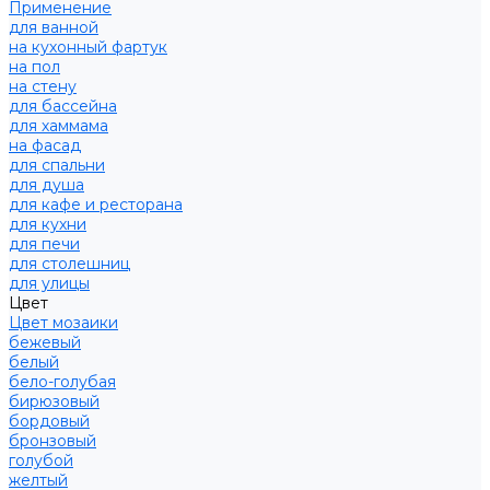
Применение
для ванной
на кухонный фартук
на пол
на стену
для бассейна
для хаммама
на фасад
для спальни
для душа
для кафе и ресторана
для кухни
для печи
для столешниц
для улицы
Цвет
Цвет мозаики
бежевый
белый
бело-голубая
бирюзовый
бордовый
бронзовый
голубой
желтый