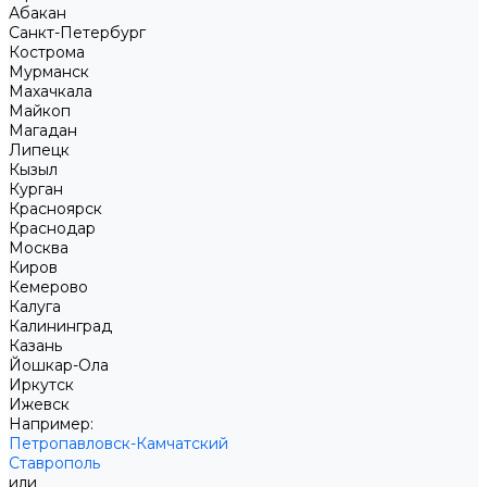
Абакан
Санкт-Петербург
Кострома
Мурманск
Махачкала
Майкоп
Магадан
Липецк
Кызыл
Курган
Красноярск
Краснодар
Москва
Киров
Кемерово
Калуга
Калининград
Казань
Йошкар-Ола
Иркутск
Ижевск
Например:
Петропавловск-Камчатский
Ставрополь
или