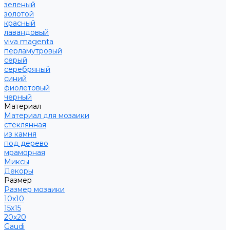
зеленый
золотой
красный
лавандовый
viva magenta
перламутровый
серый
серебряный
синий
фиолетовый
черный
Материал
Материал для мозаики
стеклянная
из камня
под дерево
мраморная
Миксы
Декоры
Размер
Размер мозаики
10х10
15х15
20х20
Gaudi