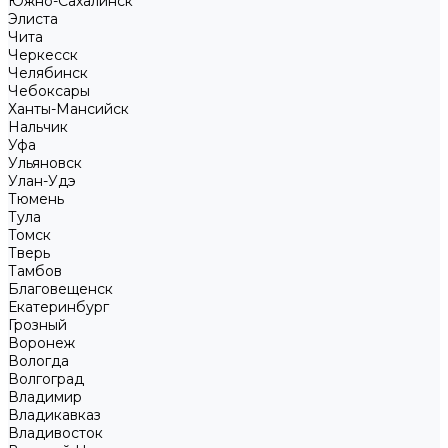
Южно-Сахалинск
Элиста
Чита
Черкесск
Челябинск
Чебоксары
Ханты-Мансийск
Нальчик
Уфа
Ульяновск
Улан-Удэ
Тюмень
Тула
Томск
Тверь
Тамбов
Благовещенск
Екатеринбург
Грозный
Воронеж
Вологда
Волгоград
Владимир
Владикавказ
Владивосток