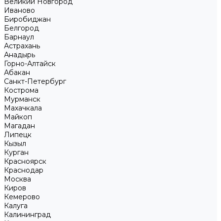
Великий Новгород
Иваново
Биробиджан
Белгород
Барнаул
Астрахань
Анадырь
Горно-Алтайск
Абакан
Санкт-Петербург
Кострома
Мурманск
Махачкала
Майкоп
Магадан
Липецк
Кызыл
Курган
Красноярск
Краснодар
Москва
Киров
Кемерово
Калуга
Калининград