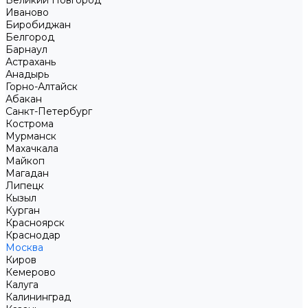
Великий Новгород
Иваново
Биробиджан
Белгород
Барнаул
Астрахань
Анадырь
Горно-Алтайск
Абакан
Санкт-Петербург
Кострома
Мурманск
Махачкала
Майкоп
Магадан
Липецк
Кызыл
Курган
Красноярск
Краснодар
Москва
Киров
Кемерово
Калуга
Калининград