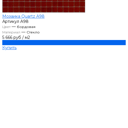
Мозаика Quartz A98
Артикул
A98
—
Цвет
бордовая
—
Материал
Стекло
5 666 руб
/
м2
Купить
Купить