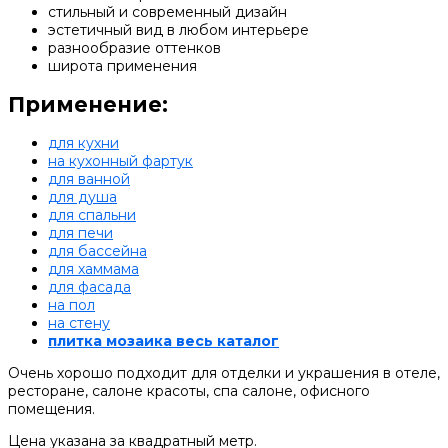
стильный и современный дизайн
эстетичный вид в любом интерьере
разнообразие оттенков
широта применения
Применение:
для кухни
на кухонный фартук
для ванной
для душа
для спальни
для печи
для бассейна
для хаммама
для фасада
на пол
на стену
плитка мозаика весь каталог
Очень хорошо подходит для отделки и украшения в отеле,
ресторане, салоне красоты, спа салоне, офисного
помещения.
Цена указана за квадратный метр.