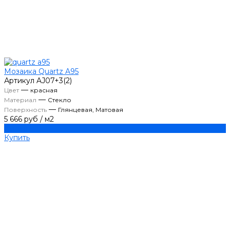
Мозаика Quartz A95
Артикул
AJ07+3(2)
—
Цвет
красная
—
Материал
Стекло
—
Поверхность
Глянцевая, Матовая
5 666 руб
/
м2
Купить
Купить