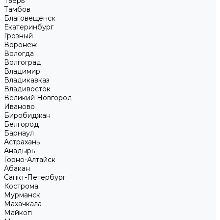
Тверь
Тамбов
Благовещенск
Екатеринбург
Грозный
Воронеж
Вологда
Волгоград
Владимир
Владикавказ
Владивосток
Великий Новгород
Иваново
Биробиджан
Белгород
Барнаул
Астрахань
Анадырь
Горно-Алтайск
Абакан
Санкт-Петербург
Кострома
Мурманск
Махачкала
Майкоп