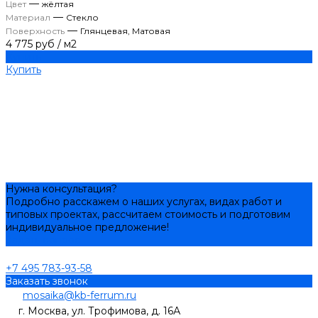
—
Цвет
жёлтая
—
Материал
Стекло
—
Поверхность
Глянцевая, Матовая
4 775 руб
/
м2
Купить
Купить
Нужна консультация?
Подробно расскажем о наших услугах, видах работ и
типовых проектах, рассчитаем стоимость и подготовим
индивидуальное предложение!
Задать вопрос
+7 495 783-93-58
Заказать звонок
mosaika@kb-ferrum.ru
г. Москва, ул. Трофимова, д. 16А