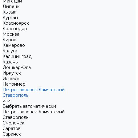
Магадан
Липецк
Кызыл
Курган
Красноярск
Краснодар
Москва
Киров
Кемерово
Калуга
Калининград
Казань
Йошкар-Ола
Иркутск
Ижевск
Например:
Петропавловск-Камчатский
Ставрополь
или
Выбрать автоматически
Петропавловск-Камчатский
Ставрополь
Смоленск
Саратов
Саранск