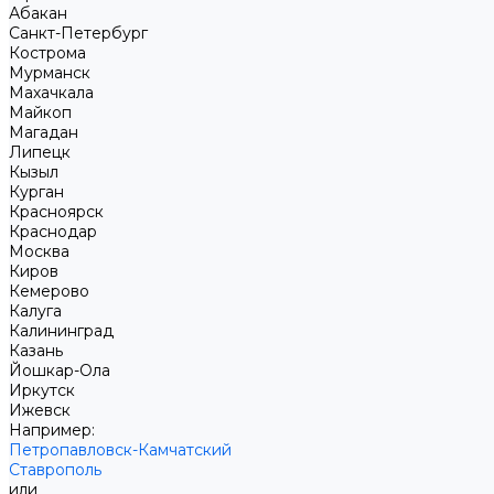
Абакан
Санкт-Петербург
Кострома
Мурманск
Махачкала
Майкоп
Магадан
Липецк
Кызыл
Курган
Красноярск
Краснодар
Москва
Киров
Кемерово
Калуга
Калининград
Казань
Йошкар-Ола
Иркутск
Ижевск
Например:
Петропавловск-Камчатский
Ставрополь
или