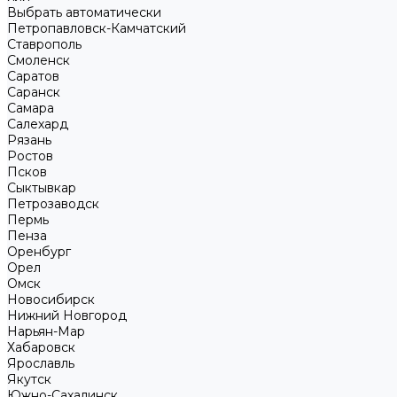
Выбрать автоматически
Петропавловск-Камчатский
Ставрополь
Смоленск
Саратов
Саранск
Самара
Салехард
Рязань
Ростов
Псков
Сыктывкар
Петрозаводск
Пермь
Пенза
Оренбург
Орел
Омск
Новосибирск
Нижний Новгород
Нарьян-Мар
Хабаровск
Ярославль
Якутск
Южно-Сахалинск