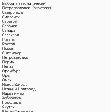
Выбрать автоматически
Петропавловск-Камчатский
Ставрополь
Смоленск
Саратов
Саранск
Самара
Салехард
Рязань
Ростов
Псков
Сыктывкар
Петрозаводск
Пермь
Пенза
Оренбург
Орел
Омск
Новосибирск
Нижний Новгород
Нарьян-Мар
Хабаровск
Ярославль
Якутск
Южно-Сахалинск