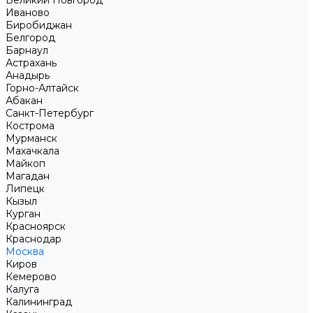
Великий Новгород
Иваново
Биробиджан
Белгород
Барнаул
Астрахань
Анадырь
Горно-Алтайск
Абакан
Санкт-Петербург
Кострома
Мурманск
Махачкала
Майкоп
Магадан
Липецк
Кызыл
Курган
Красноярск
Краснодар
Москва
Киров
Кемерово
Калуга
Калининград