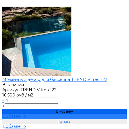
Мозаичный декор для бассейна TREND Vitreo 122
В наличии
Артикул
TREND Vitreo 122
16 500 руб
/
м2
-
+
В корзину
Добавлено
Добавлено