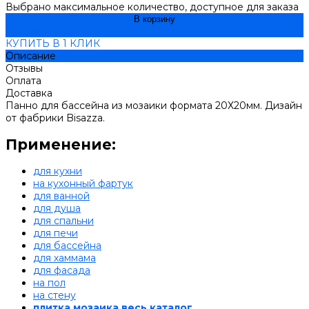
Выбрано максимальное количество, доступное для заказа
В корзину
ДОБАВЛЕНО
КУПИТЬ В 1 КЛИК
Описание
Отзывы
Оплата
Доставка
Панно для бассейна из мозаики формата 20Х20мм. Дизайн
от фабрики Bisazza.
Применение:
для кухни
на кухонный фартук
для ванной
для душа
для спальни
для печи
для бассейна
для хаммама
для фасада
на пол
на стену
плитка мозаика весь каталог