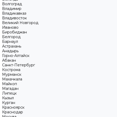
Волгоград
Владимир
Владикавказ
Владивосток
Великий Новгород
Иваново
Биробиджан
Белгород
Барнаул
Астрахань
Анадырь
Горно-Алтайск
Абакан
Санкт-Петербург
Кострома
Мурманск
Махачкала
Майкоп
Магадан
Липецк
Кызыл
Курган
Красноярск
Краснодар
Москва