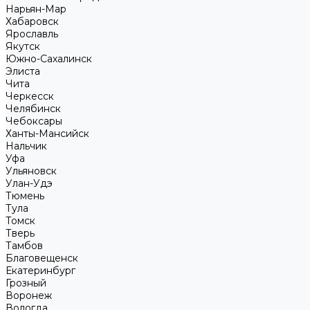
Нарьян-Мар
Хабаровск
Ярославль
Якутск
Южно-Сахалинск
Элиста
Чита
Черкесск
Челябинск
Чебоксары
Ханты-Мансийск
Нальчик
Уфа
Ульяновск
Улан-Удэ
Тюмень
Тула
Томск
Тверь
Тамбов
Благовещенск
Екатеринбург
Грозный
Воронеж
Вологда