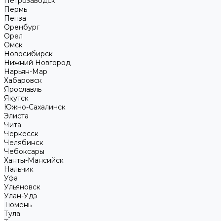
Петрозаводск
Пермь
Пенза
Оренбург
Орел
Омск
Новосибирск
Нижний Новгород
Нарьян-Мар
Хабаровск
Ярославль
Якутск
Южно-Сахалинск
Элиста
Чита
Черкесск
Челябинск
Чебоксары
Ханты-Мансийск
Нальчик
Уфа
Ульяновск
Улан-Удэ
Тюмень
Тула