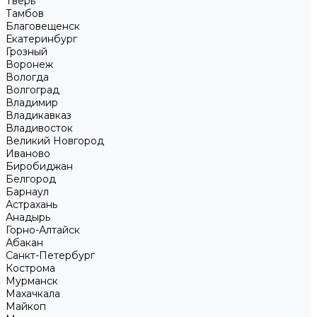
Тверь
Тамбов
Благовещенск
Екатеринбург
Грозный
Воронеж
Вологда
Волгоград
Владимир
Владикавказ
Владивосток
Великий Новгород
Иваново
Биробиджан
Белгород
Барнаул
Астрахань
Анадырь
Горно-Алтайск
Абакан
Санкт-Петербург
Кострома
Мурманск
Махачкала
Майкоп