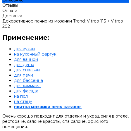
Отзывы
Оплата
Доставка
Декоративное панно из мозаики Trend: Vitreo 115 + Vitreo
202
Применение:
для кухни
на кухонный фартук
для ванной
для душа
для спальни
для печи
для бассейна
для хаммама
для фасада
на пол
на стену
плитка мозаика весь каталог
Очень хорошо подходит для отделки и украшения в отеле,
ресторане, салоне красоты, спа салоне, офисного
помещения.