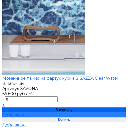
Мозаичное панно на фартук кухни BISAZZA Clear Water
В наличии
Артикул
SAVONA
66 600 руб
/
м2
-
+
В корзину
Добавлено
Добавлено