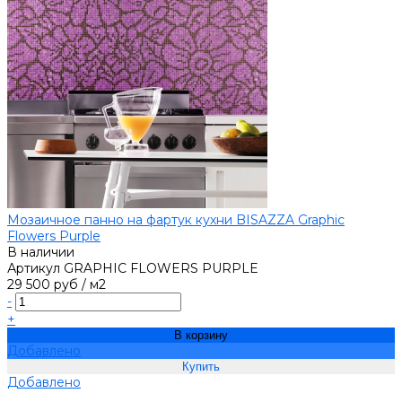
Мозаичное панно на фартук кухни BISAZZA Graphic
Flowers Purple
В наличии
Артикул
GRAPHIC FLOWERS PURPLE
29 500 руб
/
м2
-
+
В корзину
Добавлено
Добавлено