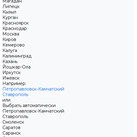
Магадан
Липецк
Кызыл
Курган
Красноярск
Краснодар
Москва
Киров
Кемерово
Калуга
Калининград
Казань
Йошкар-Ола
Иркутск
Ижевск
Например:
Петропавловск-Камчатский
Ставрополь
или
Выбрать автоматически
Петропавловск-Камчатский
Ставрополь
Смоленск
Саратов
Саранск