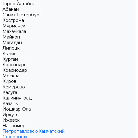
Горно-Алтайск
Абакан
Санкт-Петербург
Кострома
Мурманск
Махачкала
Майкоп
Магадан
Липецк
Кызыл
Курган
Красноярск
Краснодар
Москва
Киров
Кемерово
Калуга
Калининград
Казань
Йошкар-Ола
Иркутск
Ижевск
Например:
Петропавловск-Камчатский
Ставрополь