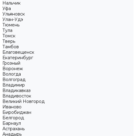
Нальчик
Уфа
Ульяновск
Улан-Удэ
Тюмень
Тула
Томск
Тверь
Тамбов
Благовещенск
Екатеринбург
Грозный
Воронеж
Вологда
Волгоград
Владимир
Владикавказ
Владивосток
Великий Новгород
Иваново
Биробиджан
Белгород
Барнаул
Астрахань
Анадырь