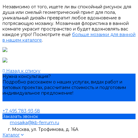
Независимо от того, ищете ли вы спокойный рисунок для
душа или смелый геометрический принт для пола,
уникальный дизайн превратит любое вдохновение в
потрясающую мозаику. Мозаичная флористика в ванной
комнате украсит пространство и будет вдохновлять вас
каждое утро! Посмотрите ещё
больше мозаики для ванной
в нашем каталоге
.
Назад к списку
Нужна консультация?
Подробно расскажем о наших услугах, видах работ и
типовых проектах, рассчитаем стоимость и подготовим
индивидуальное предложение!
Задать вопрос
+7 495 783-93-58
Заказать звонок
mosaika@kb-ferrum.ru
г. Москва, ул. Трофимова, д. 16А
Каталог