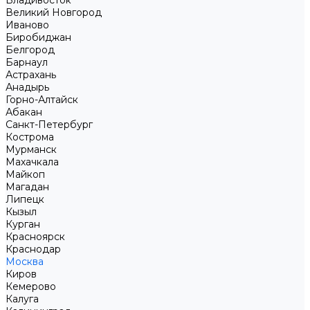
Владивосток
Великий Новгород
Иваново
Биробиджан
Белгород
Барнаул
Астрахань
Анадырь
Горно-Алтайск
Абакан
Санкт-Петербург
Кострома
Мурманск
Махачкала
Майкоп
Магадан
Липецк
Кызыл
Курган
Красноярск
Краснодар
Москва
Киров
Кемерово
Калуга