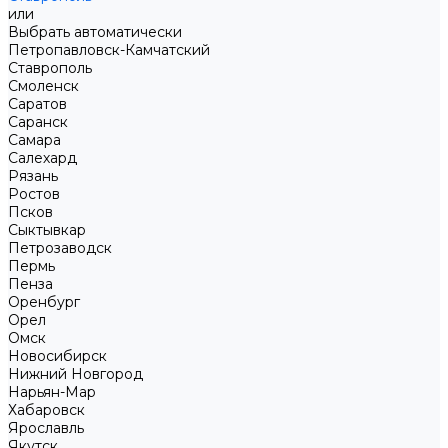
или
Выбрать автоматически
Петропавловск-Камчатский
Ставрополь
Смоленск
Саратов
Саранск
Самара
Салехард
Рязань
Ростов
Псков
Сыктывкар
Петрозаводск
Пермь
Пенза
Оренбург
Орел
Омск
Новосибирск
Нижний Новгород
Нарьян-Мар
Хабаровск
Ярославль
Якутск