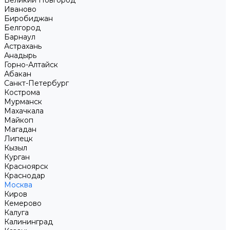
Великий Новгород
Иваново
Биробиджан
Белгород
Барнаул
Астрахань
Анадырь
Горно-Алтайск
Абакан
Санкт-Петербург
Кострома
Мурманск
Махачкала
Майкоп
Магадан
Липецк
Кызыл
Курган
Красноярск
Краснодар
Москва
Киров
Кемерово
Калуга
Калининград