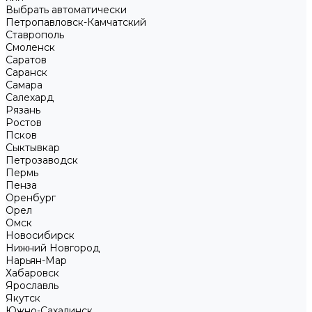
Выбрать автоматически
Петропавловск-Камчатский
Ставрополь
Смоленск
Саратов
Саранск
Самара
Салехард
Рязань
Ростов
Псков
Сыктывкар
Петрозаводск
Пермь
Пенза
Оренбург
Орел
Омск
Новосибирск
Нижний Новгород
Нарьян-Мар
Хабаровск
Ярославль
Якутск
Южно-Сахалинск