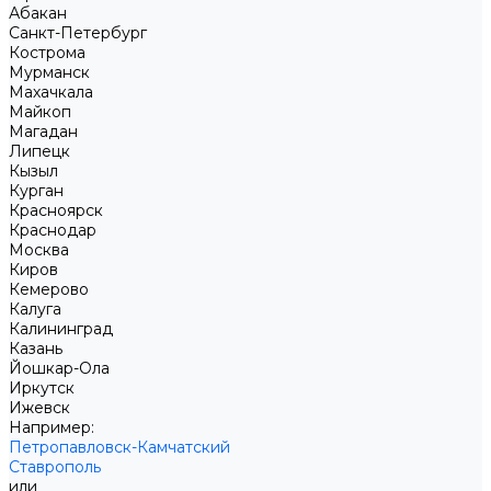
Абакан
Санкт-Петербург
Кострома
Мурманск
Махачкала
Майкоп
Магадан
Липецк
Кызыл
Курган
Красноярск
Краснодар
Москва
Киров
Кемерово
Калуга
Калининград
Казань
Йошкар-Ола
Иркутск
Ижевск
Например:
Петропавловск-Камчатский
Ставрополь
или