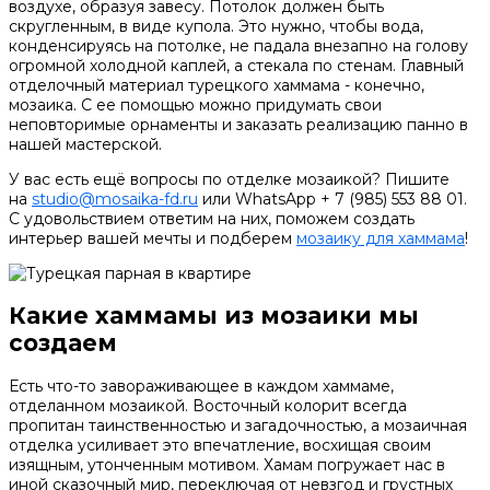
воздухе, образуя завесу. Потолок должен быть
скругленным, в виде купола. Это нужно, чтобы вода,
конденсируясь на потолке, не падала внезапно на голову
огромной холодной каплей, а стекала по стенам. Главный
отделочный материал турецкого хаммама - конечно,
мозаика. С ее помощью можно придумать свои
неповторимые орнаменты и заказать реализацию панно в
нашей мастерской.
У вас есть ещё вопросы по отделке мозаикой? Пишите
на
studio@mosaika-fd.ru
или WhatsApp + 7 (985) 553 88 01.
С удовольствием ответим на них, поможем создать
интерьер вашей мечты и подберем
мозаику для хаммама
!
Какие хаммамы из мозаики мы
создаем
Есть что-то завораживающее в каждом хаммаме,
отделанном мозаикой. Восточный колорит всегда
пропитан таинственностью и загадочностью, а мозаичная
отделка усиливает это впечатление, восхищая своим
изящным, утонченным мотивом. Хамам погружает нас в
иной сказочный мир, переключая от невзгод и грустных