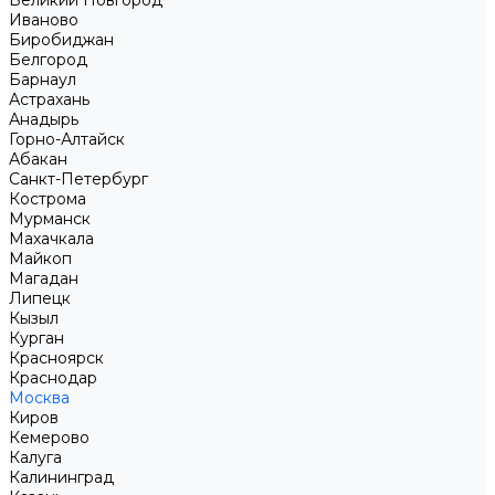
Великий Новгород
Иваново
Биробиджан
Белгород
Барнаул
Астрахань
Анадырь
Горно-Алтайск
Абакан
Санкт-Петербург
Кострома
Мурманск
Махачкала
Майкоп
Магадан
Липецк
Кызыл
Курган
Красноярск
Краснодар
Москва
Киров
Кемерово
Калуга
Калининград