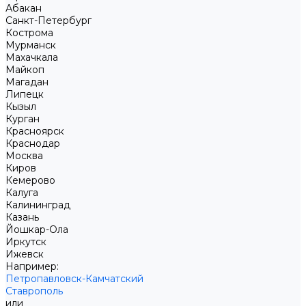
Абакан
Санкт-Петербург
Кострома
Мурманск
Махачкала
Майкоп
Магадан
Липецк
Кызыл
Курган
Красноярск
Краснодар
Москва
Киров
Кемерово
Калуга
Калининград
Казань
Йошкар-Ола
Иркутск
Ижевск
Например:
Петропавловск-Камчатский
Ставрополь
или