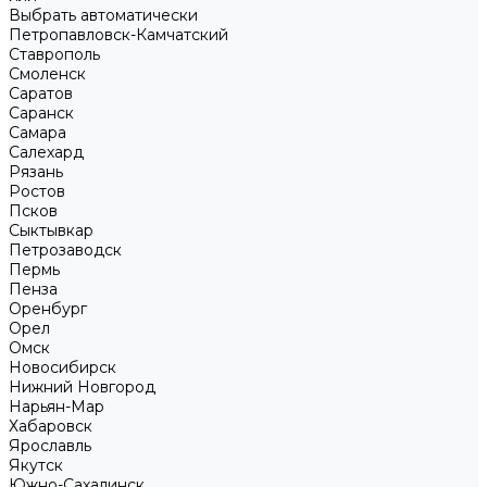
Выбрать автоматически
Петропавловск-Камчатский
Ставрополь
Смоленск
Саратов
Саранск
Самара
Салехард
Рязань
Ростов
Псков
Сыктывкар
Петрозаводск
Пермь
Пенза
Оренбург
Орел
Омск
Новосибирск
Нижний Новгород
Нарьян-Мар
Хабаровск
Ярославль
Якутск
Южно-Сахалинск