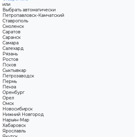
или
Выбрать автоматически
Петропавловск-Камчатский
Ставрополь
Смоленск
Саратов
Саранск
Самара
Салехард
Рязань
Ростов
Псков
Сыктывкар
Петрозаводск
Пермь
Пенза
Оренбург
Орел
Омск
Новосибирск
Нижний Новгород
Нарьян-Мар
Хабаровск
Ярославль
Якутск