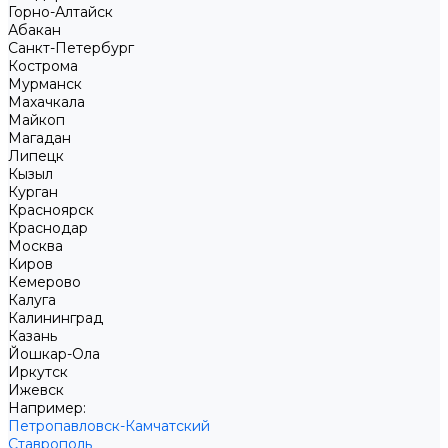
Горно-Алтайск
Абакан
Санкт-Петербург
Кострома
Мурманск
Махачкала
Майкоп
Магадан
Липецк
Кызыл
Курган
Красноярск
Краснодар
Москва
Киров
Кемерово
Калуга
Калининград
Казань
Йошкар-Ола
Иркутск
Ижевск
Например:
Петропавловск-Камчатский
Ставрополь