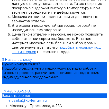
данную отделку попадает солнце. Такое покрытие
прекрасно выдержит высокую температуру и при
этом не повредится и не деформируется.
Мозаика из плитки – один из самых долговечных
вариантов отделки.
Это экологически чистый материал, который не
навредит вашему здоровью.
Цена такой отделки невысока, ее можно позволить
себе даже при скромном бюджете. В нашем
интернет-магазине есть большой выбор форм и
цветов элементов, так что
подобрать мозаику под
ваш интерьер
не составит труда.
Назад к списку
Нужна консультация?
Подробно расскажем о наших услугах, видах работ и
типовых проектах, рассчитаем стоимость и подготовим
индивидуальное предложение!
Задать вопрос
+7 495 783-93-58
Заказать звонок
mosaika@kb-ferrum.ru
г. Москва, ул. Трофимова, д. 16А