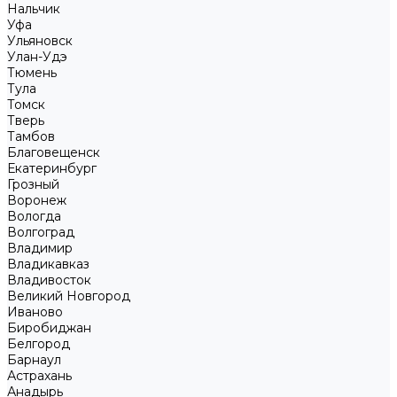
Нальчик
Уфа
Ульяновск
Улан-Удэ
Тюмень
Тула
Томск
Тверь
Тамбов
Благовещенск
Екатеринбург
Грозный
Воронеж
Вологда
Волгоград
Владимир
Владикавказ
Владивосток
Великий Новгород
Иваново
Биробиджан
Белгород
Барнаул
Астрахань
Анадырь