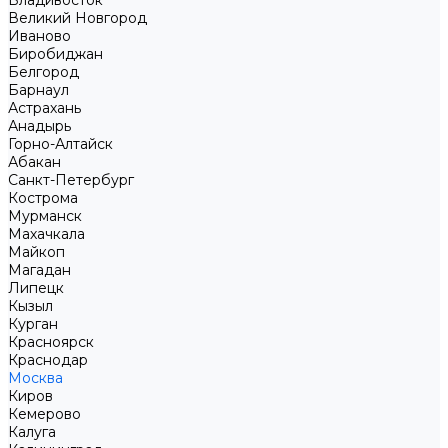
Владивосток
Великий Новгород
Иваново
Биробиджан
Белгород
Барнаул
Астрахань
Анадырь
Горно-Алтайск
Абакан
Санкт-Петербург
Кострома
Мурманск
Махачкала
Майкоп
Магадан
Липецк
Кызыл
Курган
Красноярск
Краснодар
Москва
Киров
Кемерово
Калуга