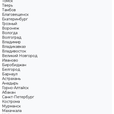
Томск
Тверь
Тамбов
Благовещенск
Екатеринбург
Грозный
Воронеж
Вологда
Волгоград
Владимир
Владикавказ
Владивосток
Великий Новгород
Иваново
Биробиджан
Белгород
Барнаул
Астрахань
Анадырь
Горно-Алтайск
Абакан
Санкт-Петербург
Кострома
Мурманск
Махачкала