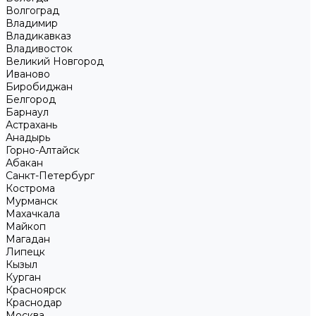
Волгоград
Владимир
Владикавказ
Владивосток
Великий Новгород
Иваново
Биробиджан
Белгород
Барнаул
Астрахань
Анадырь
Горно-Алтайск
Абакан
Санкт-Петербург
Кострома
Мурманск
Махачкала
Майкоп
Магадан
Липецк
Кызыл
Курган
Красноярск
Краснодар
Москва