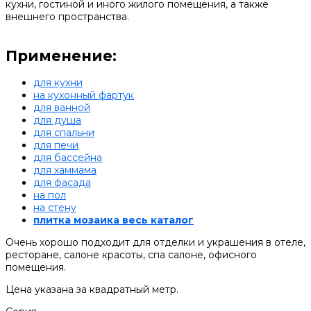
кухни, гостиной и иного жилого помещения, а также
внешнего пространства.
Применение:
для кухни
на кухонный фартук
для ванной
для душа
для спальни
для печи
для бассейна
для хаммама
для фасада
на пол
на стену
плитка мозаика весь каталог
Очень хорошо подходит для отделки и украшения в отеле,
ресторане, салоне красоты, спа салоне, офисного
помещения.
Цена указана за квадратный метр.