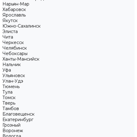
Нарьян-Мар
Хабаровск
Ярославль
Якутск
Южно-Сахалинск
Элиста
Чита
Черкесск
Челябинск
Чебоксары
Ханты-Мансийск
Нальчик
Уфа
Ульяновск
Улан-Удэ
Тюмень
Тула
Томск
Тверь
Тамбов
Благовещенск
Екатеринбург
Грозный
Воронеж
Вологда