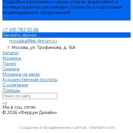
Подробно расскажем о наших услугах, видах работ и
типовых проектах, рассчитаем стоимость и подготовим
индивидуальное предложение!
Задать вопрос
+7 495 783-93-58
Заказать звонок
mosaika@kb-ferrum.ru
г. Москва, ул. Трофимова, д. 16А
Каталог
Мозаика
Панно
Смальта
Мозаика на заказ
Художественная роспись
О компании
Помощь
Мы в соц. сетях
© 2026 «Феррум Дизайн»
Создание и продвижение сайтов · SiteVam.com