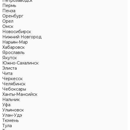
Петрозаводск
Пермь
Пенза
Оренбург
Орел
Омск
Новосибирск
Нижний Новгород
Нарьян-Мар
Хабаровск
Ярославль
Якутск
Южно-Сахалинск
Элиста
Чита
Черкесск
Челябинск
Чебоксары
Ханты-Мансийск
Нальчик
Уфа
Ульяновск
Улан-Удэ
Тюмень
Тула