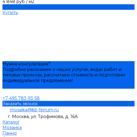
4 848 руб
/
м2
Купить
Купить
Нужна консультация?
Подробно расскажем о наших услугах, видах работ и
типовых проектах, рассчитаем стоимость и подготовим
индивидуальное предложение!
Задать вопрос
+7 495 783-93-58
Заказать звонок
mosaika@kb-ferrum.ru
г. Москва, ул. Трофимова, д. 16А
Каталог
Мозаика
Панно