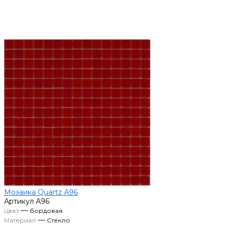
Мозаика Quartz A96
Артикул
A96
—
Цвет
бордовая
—
Материал
Стекло