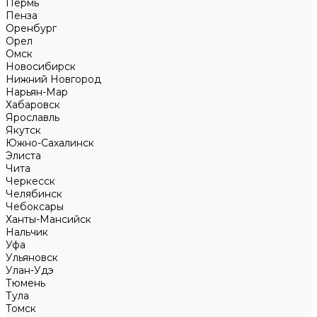
Пермь
Пенза
Оренбург
Орел
Омск
Новосибирск
Нижний Новгород
Нарьян-Мар
Хабаровск
Ярославль
Якутск
Южно-Сахалинск
Элиста
Чита
Черкесск
Челябинск
Чебоксары
Ханты-Мансийск
Нальчик
Уфа
Ульяновск
Улан-Удэ
Тюмень
Тула
Томск