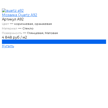
Мозаика Quartz A92
Артикул
А92
—
Цвет
коричневая, оранжевая
—
Материал
Стекло
—
Поверхность
Глянцевая, Матовая
4 848 руб
/
м2
Купить
Купить