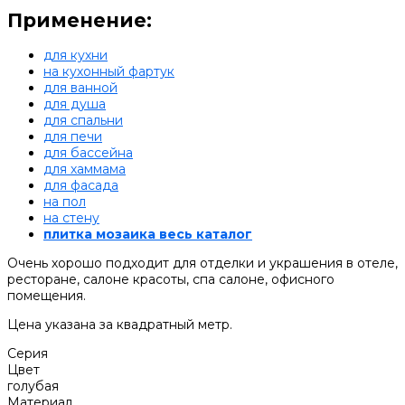
Применение:
для кухни
на кухонный фартук
для ванной
для душа
для спальни
для печи
для бассейна
для хаммама
для фасада
на пол
на стену
плитка мозаика весь каталог
Очень хорошо подходит для отделки и украшения в отеле,
ресторане, салоне красоты, спа салоне, офисного
помещения.
Цена указана за квадратный метр.
Серия
Цвет
голубая
Материал