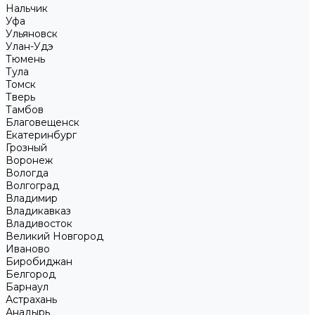
Нальчик
Уфа
Ульяновск
Улан-Удэ
Тюмень
Тула
Томск
Тверь
Тамбов
Благовещенск
Екатеринбург
Грозный
Воронеж
Вологда
Волгоград
Владимир
Владикавказ
Владивосток
Великий Новгород
Иваново
Биробиджан
Белгород
Барнаул
Астрахань
Анадырь