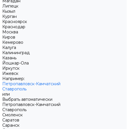
Магадан
Липецк
Кызыл
Курган
Красноярск
Краснодар
Москва
Киров
Кемерово
Калуга
Калининград
Казань
Йошкар-Ола
Иркутск
Ижевск
Например:
Петропавловск-Камчатский
Ставрополь
или
Выбрать автоматически
Петропавловск-Камчатский
Ставрополь
Смоленск
Саратов
Саранск