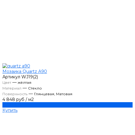
Мозаика Quartz A90
Артикул
WJ19(2)
—
Цвет
жёлтая
—
Материал
Стекло
—
Поверхность
Глянцевая, Матовая
4 848 руб
/
м2
Купить
Купить