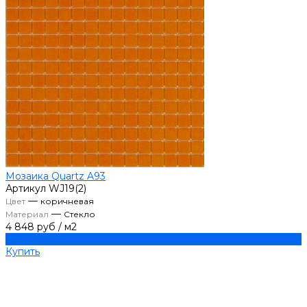
Мозаика Quartz A93
Артикул
WJ19(2)
—
Цвет
коричневая
—
Материал
Стекло
4 848 руб
/
м2
Купить
Купить