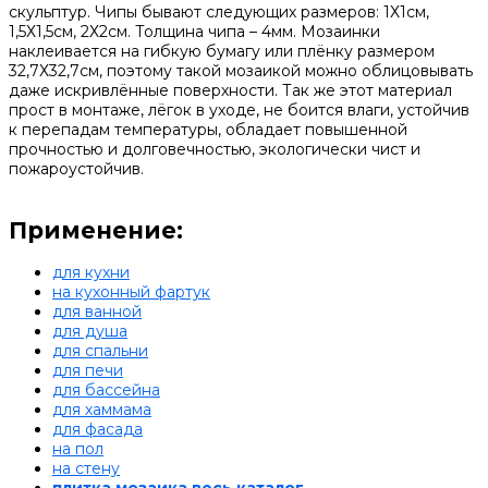
скульптур. Чипы бывают следующих размеров: 1Х1см,
1,5Х1,5см, 2Х2см. Толщина чипа – 4мм. Мозаинки
наклеивается на гибкую бумагу или плёнку размером
32,7Х32,7см, поэтому такой мозаикой можно облицовывать
даже искривлённые поверхности. Так же этот материал
прост в монтаже, лёгок в уходе, не боится влаги, устойчив
к перепадам температуры, обладает повышенной
прочностью и долговечностью, экологически чист и
пожароустойчив.
Применение:
для кухни
на кухонный фартук
для ванной
для душа
для спальни
для печи
для бассейна
для хаммама
для фасада
на пол
на стену