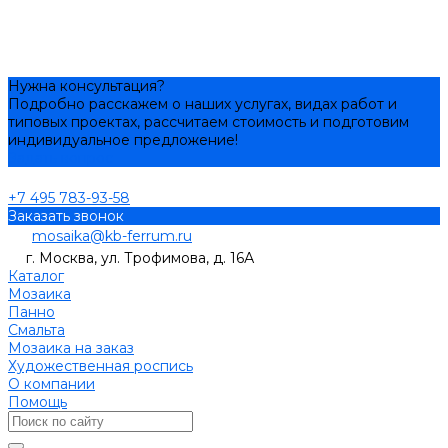
Нужна консультация?
Подробно расскажем о наших услугах, видах работ и
типовых проектах, рассчитаем стоимость и подготовим
индивидуальное предложение!
Задать вопрос
+7 495 783-93-58
Заказать звонок
mosaika@kb-ferrum.ru
г. Москва, ул. Трофимова, д. 16А
Каталог
Мозаика
Панно
Смальта
Мозаика на заказ
Художественная роспись
О компании
Помощь