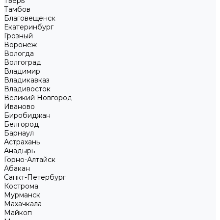
Тверь
Тамбов
Благовещенск
Екатеринбург
Грозный
Воронеж
Вологда
Волгоград
Владимир
Владикавказ
Владивосток
Великий Новгород
Иваново
Биробиджан
Белгород
Барнаул
Астрахань
Анадырь
Горно-Алтайск
Абакан
Санкт-Петербург
Кострома
Мурманск
Махачкала
Майкоп