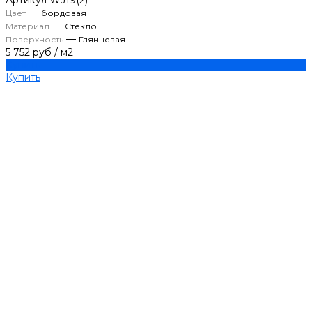
Артикул
WJ19(2)
—
Цвет
бордовая
—
Материал
Стекло
—
Поверхность
Глянцевая
5 752 руб
/
м2
Купить
Купить