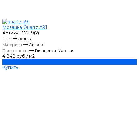
Мозаика Quartz A91
Артикул
WJ19(2)
—
Цвет
жёлтая
—
Материал
Стекло
—
Поверхность
Глянцевая, Матовая
4 848 руб
/
м2
Купить
Купить